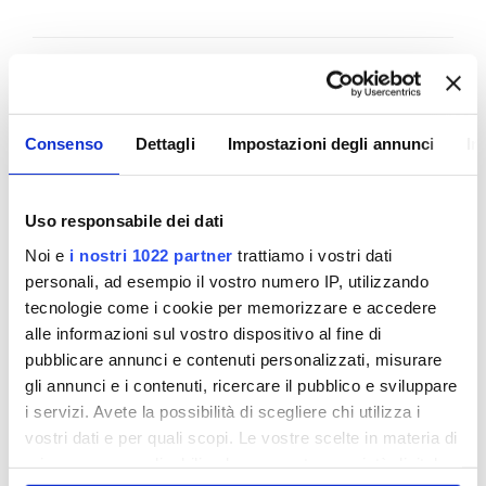
Lavori - Manifestazione d'interesse rif.
APP1100509
Consenso
Dettagli
Impostazioni degli annunci
In
Ampliamento ed adeguamento dell'impianto di
depurazione delle acque reflue di Rignano sull'Arno.
Uso responsabile dei dati
VISUALIZZA DOCUMENTI
Noi e
i nostri 1022 partner
trattiamo i vostri dati
personali, ad esempio il vostro numero IP, utilizzando
tecnologie come i cookie per memorizzare e accedere
Lavori - Gara n. APP1001083
alle informazioni sul vostro dispositivo al fine di
pubblicare annunci e contenuti personalizzati, misurare
Esito di gara.
gli annunci e i contenuti, ricercare il pubblico e sviluppare
i servizi. Avete la possibilità di scegliere chi utilizza i
VISUALIZZA DOCUMENTI
vostri dati e per quali scopi. Le vostre scelte in materia di
privacy sono applicabili solo su questa proprietà digitale