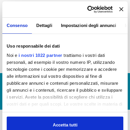
2015
2014
2013
2012
2011
2010
2009
2008
Consenso
Dettagli
Impostazioni degli annunci
In
2007
2006
2005
Uso responsabile dei dati
Noi e
i nostri 1022 partner
trattiamo i vostri dati
« prima
‹ precedente
1
2
3
4
5
personali, ad esempio il vostro numero IP, utilizzando
tecnologie come i cookie per memorizzare e accedere
alle informazioni sul vostro dispositivo al fine di
© Copyright 2017 - 2026
GLOSSARIO
pubblicare annunci e contenuti personalizzati, misurare
gli annunci e i contenuti, ricercare il pubblico e sviluppare
GIUDICA IL SERVIZIO
i servizi. Avete la possibilità di scegliere chi utilizza i
LAVORA CON NOI
vostri dati e per quali scopi. Le vostre scelte in materia di
privacy sono applicabili solo su questa proprietà digitale
in cui avete effettuato le vostre scelte. È possibile
modificare o revocare il proprio consenso in qualsiasi
Accetta tutti
-
-