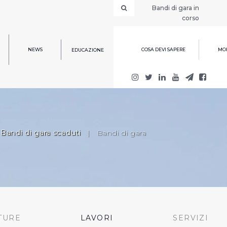
Bandi di gara in
corso
NEWS
COSA DEVI SAPERE
MOD
EDUCAZIONE
Bandi di gara scaduti
|
Bandi di gara
TURE
LAVORI
SERVIZI