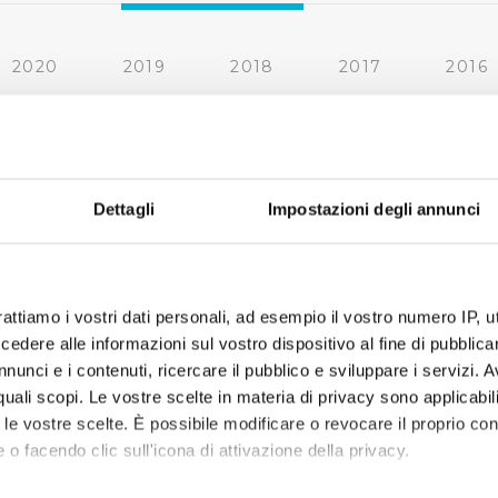
2020
2019
2018
2017
2016
2010
2009
2008
2007
« prima
‹ precedente
1
2
3
4
5
Dettagli
Impostazioni degli annunci
rattiamo i vostri dati personali, ad esempio il vostro numero IP, 
dere alle informazioni sul vostro dispositivo al fine di pubblica
nunci e i contenuti, ricercare il pubblico e sviluppare i servizi. A
r quali scopi. Le vostre scelte in materia di privacy sono applicabi
to le vostre scelte. È possibile modificare o revocare il proprio 
 o facendo clic sull'icona di attivazione della privacy.