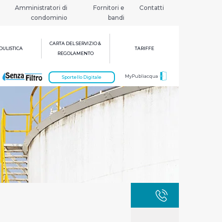
Amministratori di
Fornitori e
Contatti
condominio
bandi
CARTA DEL SERVIZIO &
ULISTICA
TARIFFE
REGOLAMENTO
MyPubliacqua
Sportello Digitale
GUASTI
800 3