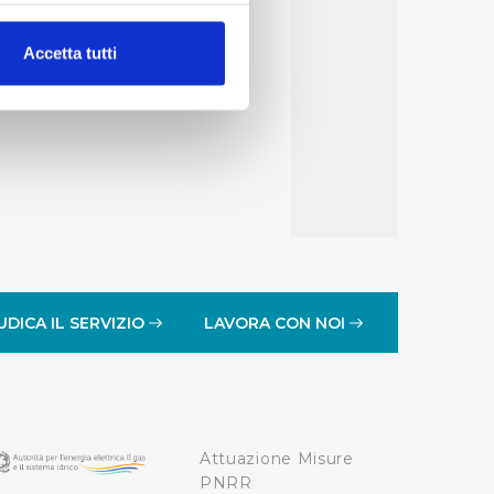
alche metro,
Accetta tutti
e specifiche (impronte
ezione dettagli
. Puoi
lità di base quali la
te dall’Utente e con i
affico sul nostro sito web,
idendo informazioni sul
 di analisi dei dati web,
UDICA IL SERVIZIO
LAVORA CON NOI
oni che l’Utente ha fornito
r le finalità sopra indicate.
Attuazione Misure
onando i singoli cookie
PNRR