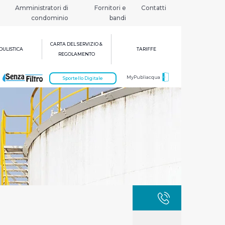
Amministratori di
Fornitori e
Contatti
condominio
bandi
CARTA DEL SERVIZIO &
ULISTICA
TARIFFE
REGOLAMENTO
MyPubliacqua
Sportello Digitale
GUASTI
800 3