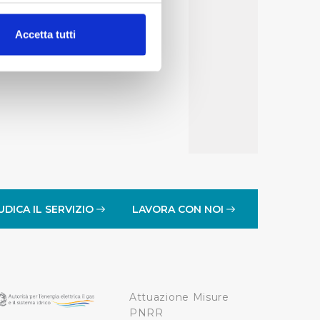
alche metro,
Accetta tutti
e specifiche (impronte
ezione dettagli
. Puoi
lità di base quali la
te dall’Utente e con i
affico sul nostro sito web,
idendo informazioni sul
 di analisi dei dati web,
UDICA IL SERVIZIO
LAVORA CON NOI
oni che l’Utente ha fornito
r le finalità sopra indicate.
Attuazione Misure
onando i singoli cookie
PNRR