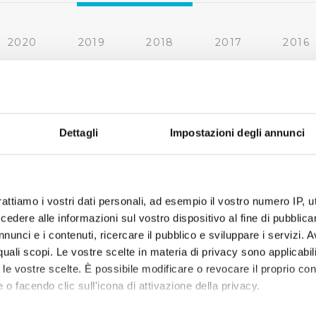
2020
2019
2018
2017
2016
2010
2009
2008
2007
« prima
‹ precedente
1
2
Dettagli
Impostazioni degli annunci
rattiamo i vostri dati personali, ad esempio il vostro numero IP, 
dere alle informazioni sul vostro dispositivo al fine di pubblica
nunci e i contenuti, ricercare il pubblico e sviluppare i servizi. A
r quali scopi. Le vostre scelte in materia di privacy sono applicabi
to le vostre scelte. È possibile modificare o revocare il proprio 
 o facendo clic sull'icona di attivazione della privacy.