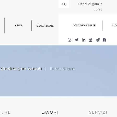
Bandi di gara in
corso
NEWS
COSA DEVI SAPERE
MOD
EDUCAZIONE
Bandi di gara scaduti
|
Bandi di gara
TURE
LAVORI
SERVIZI