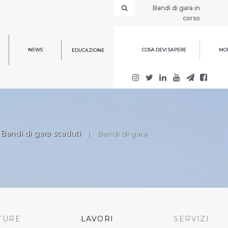
Bandi di gara in
corso
NEWS
COSA DEVI SAPERE
MOD
EDUCAZIONE
Bandi di gara scaduti
|
Bandi di gara
TURE
LAVORI
SERVIZI