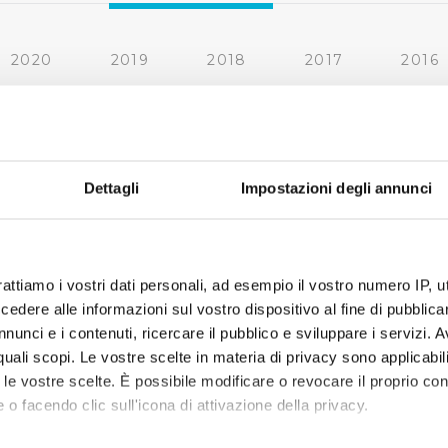
2020
2019
2018
2017
2016
2010
2009
2008
2007
« prima
‹ precedente
1
2
Dettagli
Impostazioni degli annunci
rattiamo i vostri dati personali, ad esempio il vostro numero IP, 
dere alle informazioni sul vostro dispositivo al fine di pubblica
nunci e i contenuti, ricercare il pubblico e sviluppare i servizi. A
r quali scopi. Le vostre scelte in materia di privacy sono applicabi
to le vostre scelte. È possibile modificare o revocare il proprio 
 o facendo clic sull'icona di attivazione della privacy.