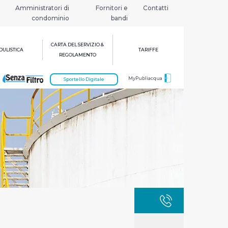
Amministratori di
Fornitori e
Contatti
condominio
bandi
CARTA DEL SERVIZIO &
ULISTICA
TARIFFE
REGOLAMENTO
MyPubliacqua
Sportello Digitale
GUASTI
800 3