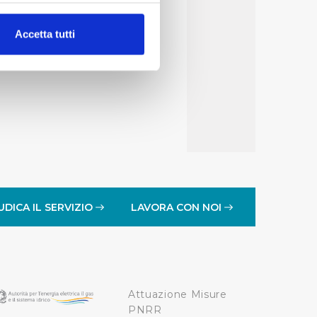
alche metro,
Accetta tutti
e specifiche (impronte
ezione dettagli
. Puoi
lità di base quali la
te dall’Utente e con i
affico sul nostro sito web,
idendo informazioni sul
 di analisi dei dati web,
UDICA IL SERVIZIO
LAVORA CON NOI
oni che l’Utente ha fornito
r le finalità sopra indicate.
Attuazione Misure
onando i singoli cookie
PNRR