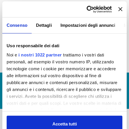
2015
2014
2013
2012
2011
2010
2009
2008
Consenso
Dettagli
Impostazioni degli annunci
In
2007
2006
2005
Uso responsabile dei dati
Noi e
i nostri 1022 partner
trattiamo i vostri dati
« prima
‹ precedente
1
2
personali, ad esempio il vostro numero IP, utilizzando
tecnologie come i cookie per memorizzare e accedere
alle informazioni sul vostro dispositivo al fine di
© Copyright 2017 - 2026
GLOSSARIO
pubblicare annunci e contenuti personalizzati, misurare
gli annunci e i contenuti, ricercare il pubblico e sviluppare
GIUDICA IL SERVIZIO
i servizi. Avete la possibilità di scegliere chi utilizza i
LAVORA CON NOI
vostri dati e per quali scopi. Le vostre scelte in materia di
privacy sono applicabili solo su questa proprietà digitale
in cui avete effettuato le vostre scelte. È possibile
modificare o revocare il proprio consenso in qualsiasi
Accetta tutti
-
-