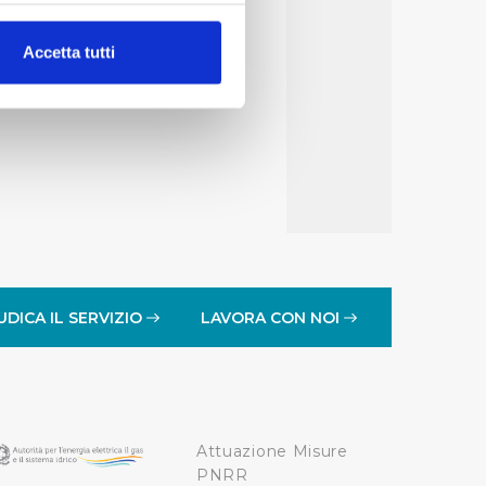
alche metro,
Accetta tutti
e specifiche (impronte
ezione dettagli
. Puoi
lità di base quali la
te dall’Utente e con i
affico sul nostro sito web,
idendo informazioni sul
 di analisi dei dati web,
UDICA IL SERVIZIO
LAVORA CON NOI
oni che l’Utente ha fornito
r le finalità sopra indicate.
Attuazione Misure
onando i singoli cookie
PNRR