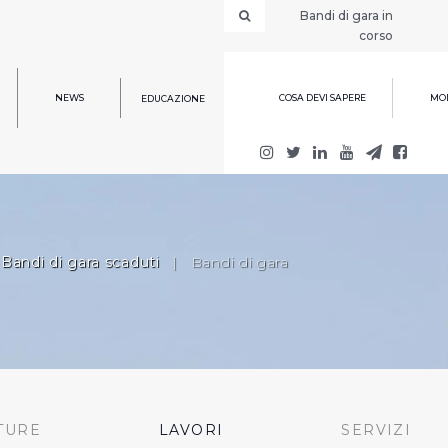
Bandi di gara in
corso
NEWS
COSA DEVI SAPERE
MOD
EDUCAZIONE
Bandi di gara scaduti
|
Bandi di gara
TURE
LAVORI
SERVIZI