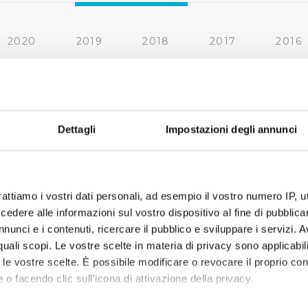
2020
2019
2018
2017
2016
2010
2009
2008
2007
« prima
‹ precedente
1
2
Dettagli
Impostazioni degli annunci
rattiamo i vostri dati personali, ad esempio il vostro numero IP, 
dere alle informazioni sul vostro dispositivo al fine di pubblica
nunci e i contenuti, ricercare il pubblico e sviluppare i servizi. A
r quali scopi. Le vostre scelte in materia di privacy sono applicabi
to le vostre scelte. È possibile modificare o revocare il proprio 
 o facendo clic sull'icona di attivazione della privacy.