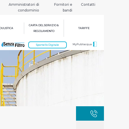
Amministratori di
Fornitori e
Contatti
condominio
bandi
CARTA DEL SERVIZIO &
ULISTICA
TARIFFE
REGOLAMENTO
MyPubliacqua
Sportello Digitale
GUASTI
800 3