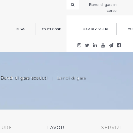
Bandi di gara in
corso
NEWS
COSA DEVI SAPERE
MOD
EDUCAZIONE
Bandi di gara scaduti
|
Bandi di gara
TURE
LAVORI
SERVIZI