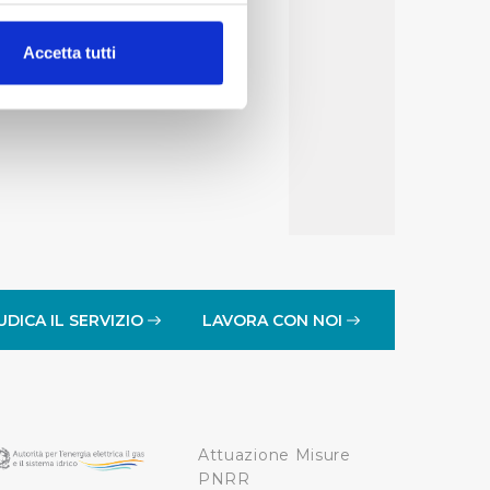
alche metro,
Accetta tutti
e specifiche (impronte
ezione dettagli
. Puoi
lità di base quali la
te dall’Utente e con i
affico sul nostro sito web,
idendo informazioni sul
 di analisi dei dati web,
UDICA IL SERVIZIO
LAVORA CON NOI
oni che l’Utente ha fornito
r le finalità sopra indicate.
Attuazione Misure
onando i singoli cookie
PNRR