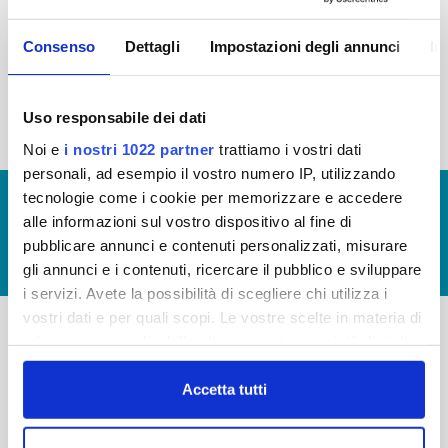
2015
2014
2013
2012
Consenso
Dettagli
Impostazioni degli annunci
In
2011
2010
2009
2008
2007
2006
2005
Uso responsabile dei dati
Noi e
i nostri 1022 partner
trattiamo i vostri dati
personali, ad esempio il vostro numero IP, utilizzando
tecnologie come i cookie per memorizzare e accedere
© Copyright 2017 - 2026
GLOSSARIO
alle informazioni sul vostro dispositivo al fine di
GIUDICA IL SERVIZIO
pubblicare annunci e contenuti personalizzati, misurare
LAVORA CON NOI
gli annunci e i contenuti, ricercare il pubblico e sviluppare
i servizi. Avete la possibilità di scegliere chi utilizza i
vostri dati e per quali scopi. Le vostre scelte in materia di
privacy sono applicabili solo su questa proprietà digitale
-
-
in cui avete effettuato le vostre scelte. È possibile
modificare o revocare il proprio consenso in qualsiasi
Accetta tutti
Publiacqua S.p.A
FAQ
momento dalla Dichiarazione sui cookie o facendo clic
Via Villamagna 90/c -
PRIVACY POLICY
sull'icona di attivazione della privacy.
50126 Fi