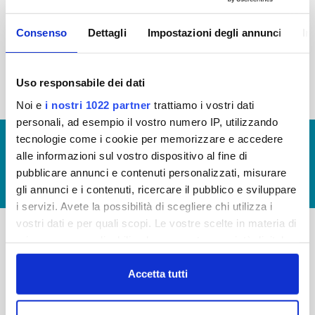
2015
2014
2013
2012
Consenso
Dettagli
Impostazioni degli annunci
In
2011
2010
2009
2008
2007
2006
2005
Uso responsabile dei dati
Noi e
i nostri 1022 partner
trattiamo i vostri dati
personali, ad esempio il vostro numero IP, utilizzando
tecnologie come i cookie per memorizzare e accedere
© Copyright 2017 - 2026
GLOSSARIO
alle informazioni sul vostro dispositivo al fine di
GIUDICA IL SERVIZIO
pubblicare annunci e contenuti personalizzati, misurare
LAVORA CON NOI
gli annunci e i contenuti, ricercare il pubblico e sviluppare
i servizi. Avete la possibilità di scegliere chi utilizza i
vostri dati e per quali scopi. Le vostre scelte in materia di
privacy sono applicabili solo su questa proprietà digitale
-
-
in cui avete effettuato le vostre scelte. È possibile
modificare o revocare il proprio consenso in qualsiasi
Accetta tutti
Publiacqua S.p.A
FAQ
momento dalla Dichiarazione sui cookie o facendo clic
Via Villamagna 90/c -
PRIVACY POLICY
sull'icona di attivazione della privacy.
50126 Fi