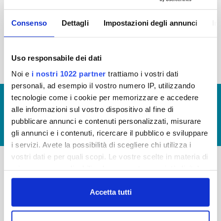
2015
2014
2013
2012
Consenso
Dettagli
Impostazioni degli annunci
In
2011
2010
2009
2008
2007
2006
2005
Uso responsabile dei dati
Noi e
i nostri 1022 partner
trattiamo i vostri dati
personali, ad esempio il vostro numero IP, utilizzando
tecnologie come i cookie per memorizzare e accedere
© Copyright 2017 - 2026
GLOSSARIO
alle informazioni sul vostro dispositivo al fine di
GIUDICA IL SERVIZIO
pubblicare annunci e contenuti personalizzati, misurare
LAVORA CON NOI
gli annunci e i contenuti, ricercare il pubblico e sviluppare
i servizi. Avete la possibilità di scegliere chi utilizza i
vostri dati e per quali scopi. Le vostre scelte in materia di
privacy sono applicabili solo su questa proprietà digitale
-
-
in cui avete effettuato le vostre scelte. È possibile
modificare o revocare il proprio consenso in qualsiasi
Accetta tutti
Publiacqua S.p.A
FAQ
momento dalla Dichiarazione sui cookie o facendo clic
Via Villamagna 90/c -
PRIVACY POLICY
sull'icona di attivazione della privacy.
50126 Fi