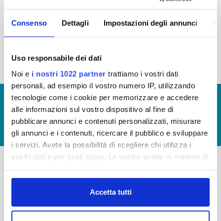
2015
2014
2013
2012
Consenso
Dettagli
Impostazioni degli annunci
In
2011
2010
2009
2008
2007
2006
2005
Uso responsabile dei dati
Noi e
i nostri 1022 partner
trattiamo i vostri dati
personali, ad esempio il vostro numero IP, utilizzando
tecnologie come i cookie per memorizzare e accedere
© Copyright 2017 - 2026
GLOSSARIO
alle informazioni sul vostro dispositivo al fine di
GIUDICA IL SERVIZIO
pubblicare annunci e contenuti personalizzati, misurare
LAVORA CON NOI
gli annunci e i contenuti, ricercare il pubblico e sviluppare
i servizi. Avete la possibilità di scegliere chi utilizza i
vostri dati e per quali scopi. Le vostre scelte in materia di
privacy sono applicabili solo su questa proprietà digitale
-
-
in cui avete effettuato le vostre scelte. È possibile
modificare o revocare il proprio consenso in qualsiasi
Accetta tutti
Publiacqua S.p.A
FAQ
momento dalla Dichiarazione sui cookie o facendo clic
Via Villamagna 90/c -
PRIVACY POLICY
sull'icona di attivazione della privacy.
50126 Fi