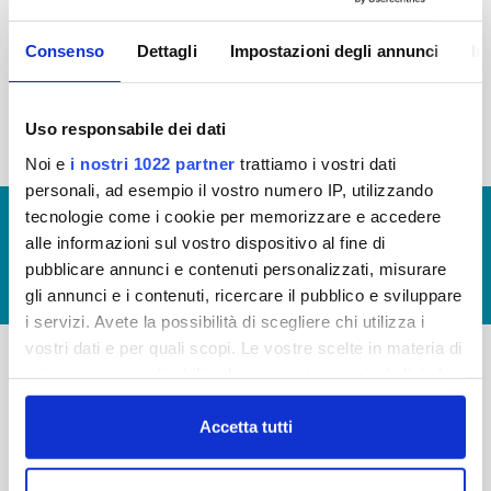
2015
2014
2013
2012
Consenso
Dettagli
Impostazioni degli annunci
In
2011
2010
2009
2008
2007
2006
2005
Uso responsabile dei dati
Noi e
i nostri 1022 partner
trattiamo i vostri dati
personali, ad esempio il vostro numero IP, utilizzando
tecnologie come i cookie per memorizzare e accedere
© Copyright 2017 - 2026
GLOSSARIO
alle informazioni sul vostro dispositivo al fine di
GIUDICA IL SERVIZIO
pubblicare annunci e contenuti personalizzati, misurare
LAVORA CON NOI
gli annunci e i contenuti, ricercare il pubblico e sviluppare
i servizi. Avete la possibilità di scegliere chi utilizza i
vostri dati e per quali scopi. Le vostre scelte in materia di
privacy sono applicabili solo su questa proprietà digitale
-
-
in cui avete effettuato le vostre scelte. È possibile
modificare o revocare il proprio consenso in qualsiasi
Accetta tutti
Publiacqua S.p.A
FAQ
momento dalla Dichiarazione sui cookie o facendo clic
Via Villamagna 90/c -
PRIVACY POLICY
sull'icona di attivazione della privacy.
50126 Fi