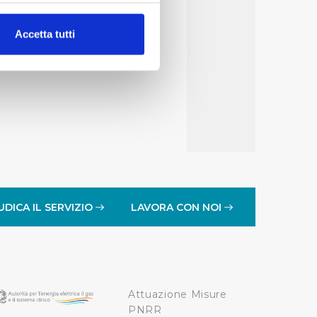
alche metro,
Accetta tutti
e specifiche (impronte
ezione dettagli
. Puoi
lità di base quali la
te dall’Utente e con i
affico sul nostro sito web,
idendo informazioni sul
 di analisi dei dati web,
UDICA IL SERVIZIO
LAVORA CON NOI
oni che l’Utente ha fornito
r le finalità sopra indicate.
Attuazione Misure
onando i singoli cookie
PNRR