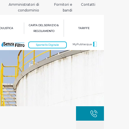
Amministratori di
Fornitori e
Contatti
condominio
bandi
CARTA DEL SERVIZIO &
ULISTICA
TARIFFE
REGOLAMENTO
MyPubliacqua
Sportello Digitale
GUASTI
800 3