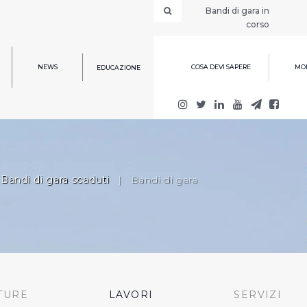
Bandi di gara in
corso
NEWS
COSA DEVI SAPERE
MOD
EDUCAZIONE
Bandi di gara scaduti
|
Bandi di gara
TURE
LAVORI
SERVIZI