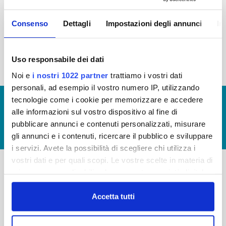
2015
2014
2013
2012
Consenso
Dettagli
Impostazioni degli annunci
In
2011
2010
2009
2008
2007
2006
2005
Uso responsabile dei dati
Noi e
i nostri 1022 partner
trattiamo i vostri dati
personali, ad esempio il vostro numero IP, utilizzando
tecnologie come i cookie per memorizzare e accedere
© Copyright 2017 - 2026
GLOSSARIO
alle informazioni sul vostro dispositivo al fine di
GIUDICA IL SERVIZIO
pubblicare annunci e contenuti personalizzati, misurare
LAVORA CON NOI
gli annunci e i contenuti, ricercare il pubblico e sviluppare
i servizi. Avete la possibilità di scegliere chi utilizza i
vostri dati e per quali scopi. Le vostre scelte in materia di
privacy sono applicabili solo su questa proprietà digitale
-
-
in cui avete effettuato le vostre scelte. È possibile
modificare o revocare il proprio consenso in qualsiasi
Accetta tutti
Publiacqua S.p.A
FAQ
momento dalla Dichiarazione sui cookie o facendo clic
Via Villamagna 90/c -
PRIVACY POLICY
sull'icona di attivazione della privacy.
50126 Fi