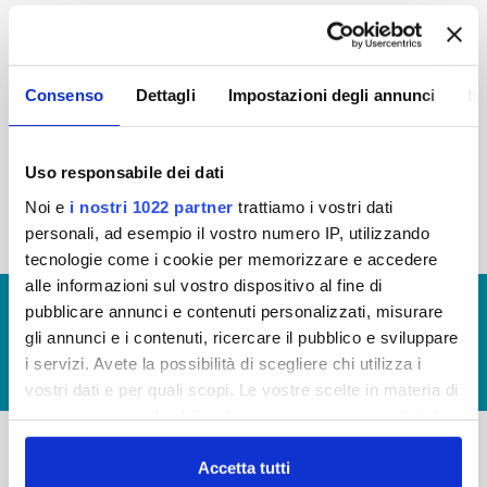
2015
2014
2013
2012
2011
2010
2009
2008
Consenso
Dettagli
Impostazioni degli annunci
In
2007
2006
2005
Uso responsabile dei dati
Noi e
i nostri 1022 partner
trattiamo i vostri dati
« prima
‹ precedente
1
2
personali, ad esempio il vostro numero IP, utilizzando
tecnologie come i cookie per memorizzare e accedere
alle informazioni sul vostro dispositivo al fine di
© Copyright 2017 - 2026
GLOSSARIO
pubblicare annunci e contenuti personalizzati, misurare
gli annunci e i contenuti, ricercare il pubblico e sviluppare
GIUDICA IL SERVIZIO
i servizi. Avete la possibilità di scegliere chi utilizza i
LAVORA CON NOI
vostri dati e per quali scopi. Le vostre scelte in materia di
privacy sono applicabili solo su questa proprietà digitale
in cui avete effettuato le vostre scelte. È possibile
modificare o revocare il proprio consenso in qualsiasi
Accetta tutti
-
-