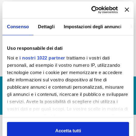
2015
2014
2013
2012
2011
2010
2009
2008
Consenso
Dettagli
Impostazioni degli annunci
In
2007
2006
2005
Uso responsabile dei dati
Noi e
i nostri 1022 partner
trattiamo i vostri dati
« prima
‹ precedente
1
2
personali, ad esempio il vostro numero IP, utilizzando
tecnologie come i cookie per memorizzare e accedere
alle informazioni sul vostro dispositivo al fine di
© Copyright 2017 - 2026
GLOSSARIO
pubblicare annunci e contenuti personalizzati, misurare
gli annunci e i contenuti, ricercare il pubblico e sviluppare
GIUDICA IL SERVIZIO
i servizi. Avete la possibilità di scegliere chi utilizza i
LAVORA CON NOI
vostri dati e per quali scopi. Le vostre scelte in materia di
privacy sono applicabili solo su questa proprietà digitale
in cui avete effettuato le vostre scelte. È possibile
modificare o revocare il proprio consenso in qualsiasi
Accetta tutti
-
-