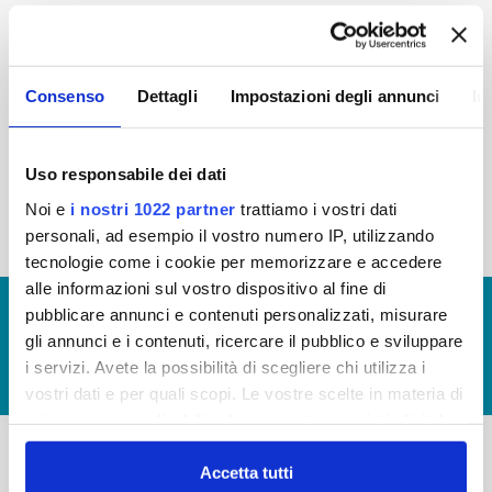
2015
2014
2013
2012
2011
2010
2009
2008
Consenso
Dettagli
Impostazioni degli annunci
In
2007
2006
2005
Uso responsabile dei dati
Noi e
i nostri 1022 partner
trattiamo i vostri dati
« prima
‹ precedente
1
2
personali, ad esempio il vostro numero IP, utilizzando
tecnologie come i cookie per memorizzare e accedere
alle informazioni sul vostro dispositivo al fine di
© Copyright 2017 - 2026
GLOSSARIO
pubblicare annunci e contenuti personalizzati, misurare
gli annunci e i contenuti, ricercare il pubblico e sviluppare
GIUDICA IL SERVIZIO
i servizi. Avete la possibilità di scegliere chi utilizza i
LAVORA CON NOI
vostri dati e per quali scopi. Le vostre scelte in materia di
privacy sono applicabili solo su questa proprietà digitale
in cui avete effettuato le vostre scelte. È possibile
modificare o revocare il proprio consenso in qualsiasi
Accetta tutti
-
-