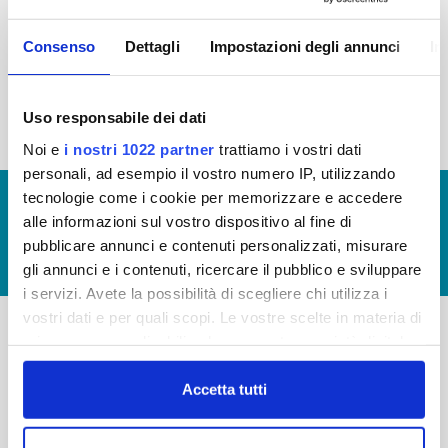
2015
2014
2013
2012
Consenso
Dettagli
Impostazioni degli annunci
In
2011
2010
2009
2008
2007
2006
2005
Uso responsabile dei dati
Noi e
i nostri 1022 partner
trattiamo i vostri dati
personali, ad esempio il vostro numero IP, utilizzando
tecnologie come i cookie per memorizzare e accedere
© Copyright 2017 - 2026
GLOSSARIO
alle informazioni sul vostro dispositivo al fine di
GIUDICA IL SERVIZIO
pubblicare annunci e contenuti personalizzati, misurare
LAVORA CON NOI
gli annunci e i contenuti, ricercare il pubblico e sviluppare
i servizi. Avete la possibilità di scegliere chi utilizza i
vostri dati e per quali scopi. Le vostre scelte in materia di
privacy sono applicabili solo su questa proprietà digitale
-
-
in cui avete effettuato le vostre scelte. È possibile
modificare o revocare il proprio consenso in qualsiasi
Accetta tutti
Publiacqua S.p.A
FAQ
momento dalla Dichiarazione sui cookie o facendo clic
Via Villamagna 90/c -
PRIVACY POLICY
sull'icona di attivazione della privacy.
50126 Fi