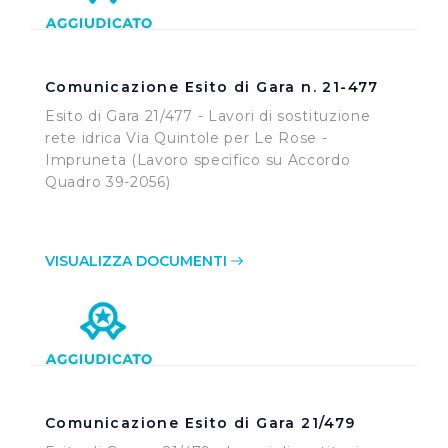
media, condividendo informazioni sul modo in cui
l’Utente utilizza il nostro sito con i nostri partner. Tali
soggetti, che si occupano di analisi dei dati web,
pubblicità e social media, potrebbero combinare le
Comunicazione Esito di Gara n. 21-477
informazioni ricevute con altre informazioni che l’Utente
Esito di Gara 21/477 - Lavori di sostituzione
ha fornito loro o che hanno raccolto dal suo utilizzo dei
rete idrica Via Quintole per Le Rose -
loro servizi.
Impruneta (Lavoro specifico su Accordo
Quadro 39-2056)
Cliccando su "Accetta tutti", l'Utente accetta di
memorizzare tutti i cookie sul dispositivo per le finalità
sopra indicate.
VISUALIZZA DOCUMENTI
Cliccando su "Personalizza" l’Utente può gestire
direttamente le proprie preferenze selezionando i
singoli cookie desiderati e le terze parti destinatarie
della condivisione di informazioni sopra indicata.
Cliccando su "Rifiuta" o sulla "X" posizionata in alto a
Comunicazione Esito di Gara 21/479
destra in questo banner l’Utente rifiuta tutti i cookie con