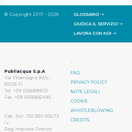
© Copyright 2017 - 2026
GLOSSARIO
GIUDICA IL SERVIZIO
LAVORA CON NOI
-
-
Publiacqua S.p.A
FAQ
Via Villamagna 90/c -
PRIVACY POLICY
50126 Fi
Tel. +39 055688903
NOTE LEGALI
Fax. +39 0556862495
COOKIE
-
WHISTLEBLOWING
Cap. Soc. 150.280.056,72
CREDITS
i.v.
Reg Imprese Firenze