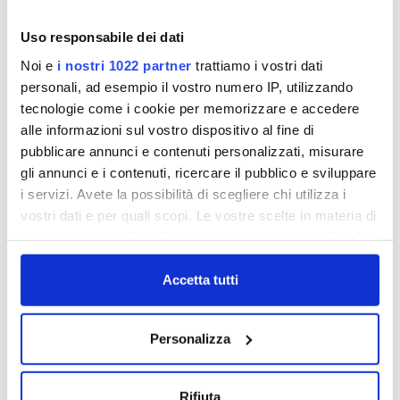
Comunicazione Esito Gara 21-494
Uso responsabile dei dati
Lavori di "Fognatura di collegamento della
zona industriale di Rosano al collettore
Noi e
i nostri 1022 partner
trattiamo i vostri dati
Comunale".
personali, ad esempio il vostro numero IP, utilizzando
tecnologie come i cookie per memorizzare e accedere
alle informazioni sul vostro dispositivo al fine di
pubblicare annunci e contenuti personalizzati, misurare
VISUALIZZA DOCUMENTI
gli annunci e i contenuti, ricercare il pubblico e sviluppare
i servizi. Avete la possibilità di scegliere chi utilizza i
vostri dati e per quali scopi. Le vostre scelte in materia di
privacy sono applicabili solo su questa proprietà digitale
in cui avete effettuato le vostre scelte. È possibile
modificare o revocare il proprio consenso in qualsiasi
Accetta tutti
Comunicazione Esito Gara 21/511
momento dalla Dichiarazione sui cookie o facendo clic
sull'icona di attivazione della privacy.
Gara 21/511 - lavori di sostituzione rete idrica
Personalizza
Via Treggiaia - Loc. La Romolo - Comune di
San Casciano Val di Pesa (FI) Lavoro specifico
Con il tuo consenso, vorremmo anche:
su Accordo Quadro 39/2056
raccogliere informazioni sulla tua posizione
Rifiuta