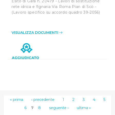
Esito di Gara n. 21/479 - Lavori di sostituzione
la sola eccezione dei cookie tecnici. La chiusura del
rete idrica e fignaria Via Roma Pian di Scò -
presente banner comporta il permanere delle
(Lavoro specifico su accordo quadro 39-2056)
impostazioni di default e dunque la continuazione della
navigazione in assenza di cookie o altri sistemi di
tracciamento ad esclusione di quelli tecnici
VISUALIZZA DOCUMENTI
indispensabili per una corretta visualizzazione della
pagina.
« prima
‹ precedente
1
2
3
4
5
6
7
8
seguente ›
ultima »