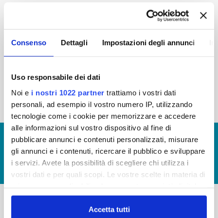
2015
2014
2013
2012
2011
2010
2009
2008
Consenso
Dettagli
Impostazioni degli annunci
In
2007
2006
2005
Uso responsabile dei dati
Noi e
i nostri 1022 partner
trattiamo i vostri dati
« prima
‹ precedente
1
2
3
4
5
personali, ad esempio il vostro numero IP, utilizzando
tecnologie come i cookie per memorizzare e accedere
alle informazioni sul vostro dispositivo al fine di
© Copyright 2017 - 2026
GLOSSARIO
pubblicare annunci e contenuti personalizzati, misurare
gli annunci e i contenuti, ricercare il pubblico e sviluppare
GIUDICA IL SERVIZIO
i servizi. Avete la possibilità di scegliere chi utilizza i
LAVORA CON NOI
vostri dati e per quali scopi. Le vostre scelte in materia di
privacy sono applicabili solo su questa proprietà digitale
in cui avete effettuato le vostre scelte. È possibile
modificare o revocare il proprio consenso in qualsiasi
Accetta tutti
-
-