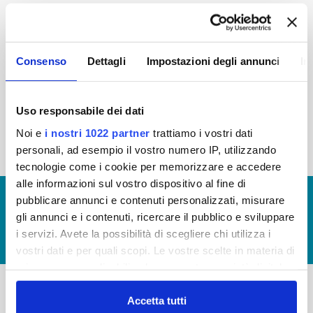
2015
2014
2013
2012
2011
2010
2009
2008
Consenso
Dettagli
Impostazioni degli annunci
In
2007
2006
2005
Uso responsabile dei dati
Noi e
i nostri 1022 partner
trattiamo i vostri dati
« prima
‹ precedente
1
2
3
4
5
personali, ad esempio il vostro numero IP, utilizzando
tecnologie come i cookie per memorizzare e accedere
alle informazioni sul vostro dispositivo al fine di
© Copyright 2017 - 2026
GLOSSARIO
pubblicare annunci e contenuti personalizzati, misurare
gli annunci e i contenuti, ricercare il pubblico e sviluppare
GIUDICA IL SERVIZIO
i servizi. Avete la possibilità di scegliere chi utilizza i
LAVORA CON NOI
vostri dati e per quali scopi. Le vostre scelte in materia di
privacy sono applicabili solo su questa proprietà digitale
in cui avete effettuato le vostre scelte. È possibile
modificare o revocare il proprio consenso in qualsiasi
Accetta tutti
-
-