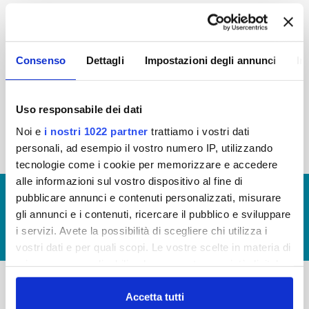
2015
2014
2013
2012
2011
2010
2009
2008
Consenso
Dettagli
Impostazioni degli annunci
In
2007
2006
2005
Uso responsabile dei dati
Noi e
i nostri 1022 partner
trattiamo i vostri dati
« prima
‹ precedente
1
2
3
4
personali, ad esempio il vostro numero IP, utilizzando
tecnologie come i cookie per memorizzare e accedere
alle informazioni sul vostro dispositivo al fine di
© Copyright 2017 - 2026
GLOSSARIO
pubblicare annunci e contenuti personalizzati, misurare
gli annunci e i contenuti, ricercare il pubblico e sviluppare
GIUDICA IL SERVIZIO
i servizi. Avete la possibilità di scegliere chi utilizza i
LAVORA CON NOI
vostri dati e per quali scopi. Le vostre scelte in materia di
privacy sono applicabili solo su questa proprietà digitale
in cui avete effettuato le vostre scelte. È possibile
modificare o revocare il proprio consenso in qualsiasi
Accetta tutti
-
-