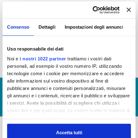
2015
2014
2013
2012
2011
2010
2009
2008
Consenso
Dettagli
Impostazioni degli annunci
In
2007
2006
2005
Uso responsabile dei dati
Noi e
i nostri 1022 partner
trattiamo i vostri dati
« prima
‹ precedente
1
2
3
4
personali, ad esempio il vostro numero IP, utilizzando
tecnologie come i cookie per memorizzare e accedere
alle informazioni sul vostro dispositivo al fine di
© Copyright 2017 - 2026
GLOSSARIO
pubblicare annunci e contenuti personalizzati, misurare
gli annunci e i contenuti, ricercare il pubblico e sviluppare
GIUDICA IL SERVIZIO
i servizi. Avete la possibilità di scegliere chi utilizza i
LAVORA CON NOI
vostri dati e per quali scopi. Le vostre scelte in materia di
privacy sono applicabili solo su questa proprietà digitale
in cui avete effettuato le vostre scelte. È possibile
modificare o revocare il proprio consenso in qualsiasi
Accetta tutti
-
-