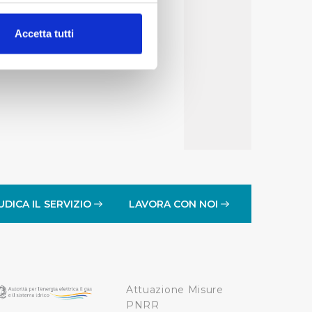
alche metro,
Accetta tutti
e specifiche (impronte
ezione dettagli
. Puoi
lità di base quali la
te dall’Utente e con i
affico sul nostro sito web,
idendo informazioni sul
 di analisi dei dati web,
UDICA IL SERVIZIO
LAVORA CON NOI
oni che l’Utente ha fornito
r le finalità sopra indicate.
Attuazione Misure
onando i singoli cookie
PNRR