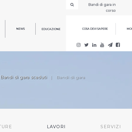
Bandi di gara in
corso
NEWS
COSA DEVI SAPERE
MOD
EDUCAZIONE
Bandi di gara scaduti
|
Bandi di gara
TURE
LAVORI
SERVIZI