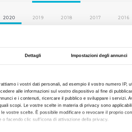
2020
2019
2018
2017
2016
2010
2009
2008
2007
« prima
‹ precedente
1
2
3
4
Dettagli
Impostazioni degli annunci
rattiamo i vostri dati personali, ad esempio il vostro numero IP, 
dere alle informazioni sul vostro dispositivo al fine di pubblica
nunci e i contenuti, ricercare il pubblico e sviluppare i servizi. A
r quali scopi. Le vostre scelte in materia di privacy sono applicabi
to le vostre scelte. È possibile modificare o revocare il proprio 
 o facendo clic sull'icona di attivazione della privacy.