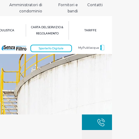
Amministratori di
Fornitori e
Contatti
condominio
bandi
CARTA DEL SERVIZIO &
ULISTICA
TARIFFE
REGOLAMENTO
MyPubliacqua
Sportello Digitale
GUASTI
800 3