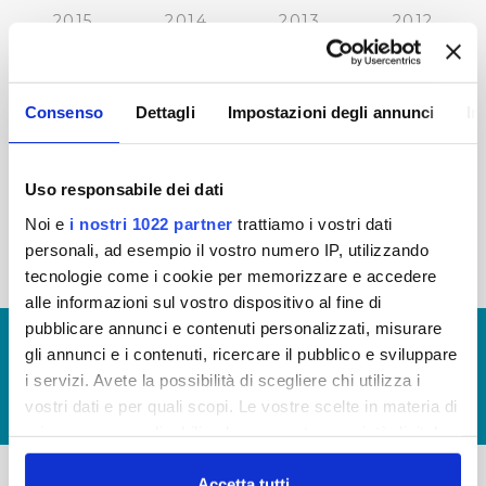
2015
2014
2013
2012
2011
2010
2009
2008
2007
2006
2005
Consenso
Dettagli
Impostazioni degli annunci
In
Uso responsabile dei dati
« prima
‹ precedente
1
2
3
4
5
Noi e
i nostri 1022 partner
trattiamo i vostri dati
personali, ad esempio il vostro numero IP, utilizzando
6
7
8
tecnologie come i cookie per memorizzare e accedere
alle informazioni sul vostro dispositivo al fine di
pubblicare annunci e contenuti personalizzati, misurare
© Copyright 2017 - 2026
GLOSSARIO
gli annunci e i contenuti, ricercare il pubblico e sviluppare
GIUDICA IL SERVIZIO
i servizi. Avete la possibilità di scegliere chi utilizza i
vostri dati e per quali scopi. Le vostre scelte in materia di
LAVORA CON NOI
privacy sono applicabili solo su questa proprietà digitale
in cui avete effettuato le vostre scelte. È possibile
modificare o revocare il proprio consenso in qualsiasi
Accetta tutti