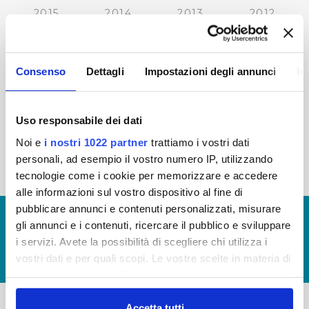
2015
2014
2013
2012
2011
2010
2009
2008
2007
2006
2005
Consenso
Dettagli
Impostazioni degli annunci
In
Uso responsabile dei dati
« prima
‹ precedente
1
2
3
4
5
Noi e
i nostri 1022 partner
trattiamo i vostri dati
personali, ad esempio il vostro numero IP, utilizzando
6
7
8
tecnologie come i cookie per memorizzare e accedere
alle informazioni sul vostro dispositivo al fine di
pubblicare annunci e contenuti personalizzati, misurare
© Copyright 2017 - 2026
GLOSSARIO
gli annunci e i contenuti, ricercare il pubblico e sviluppare
GIUDICA IL SERVIZIO
i servizi. Avete la possibilità di scegliere chi utilizza i
vostri dati e per quali scopi. Le vostre scelte in materia di
LAVORA CON NOI
privacy sono applicabili solo su questa proprietà digitale
in cui avete effettuato le vostre scelte. È possibile
modificare o revocare il proprio consenso in qualsiasi
Accetta tutti