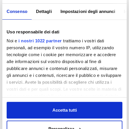
Consenso
Dettagli
Impostazioni degli annunci
In
Lavori - N.74/DFA/2005 - Pubblico
incanto
Uso responsabile dei dati
lavori di modifiche interne ed esterne immobile in
Noi e
i nostri 1022 partner
trattiamo i vostri dati
Via Targetti n. 26 – Prato (PO)
personali, ad esempio il vostro numero IP, utilizzando
tecnologie come i cookie per memorizzare e accedere
VISUALIZZA DOCUMENTI
alle informazioni sul vostro dispositivo al fine di
pubblicare annunci e contenuti personalizzati, misurare
gli annunci e i contenuti, ricercare il pubblico e sviluppare
i servizi. Avete la possibilità di scegliere chi utilizza i
Lavori - N.6/2005 - Esito Pubblico
Incanto
vostri dati e per quali scopi. Le vostre scelte in materia di
lavori di ristrutturazione del Canale Battagli nel
privacy sono applicabili solo su questa proprietà digitale
tratto tombato ubicato presso il Piazzale Matteotti
in cui avete effettuato le vostre scelte. È possibile
nel Comune di San Giovanni Valdarno
modificare o revocare il proprio consenso in qualsiasi
Accetta tutti
momento dalla Dichiarazione sui cookie o facendo clic
VISUALIZZA DOCUMENTI
sull'icona di attivazione della privacy.
Personalizza