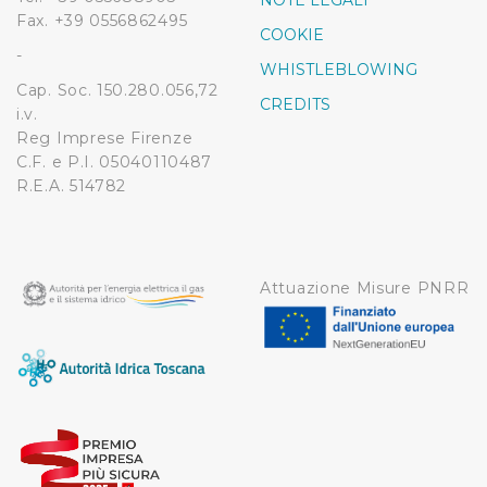
NOTE LEGALI
Fax. +39 0556862495
COOKIE
-
WHISTLEBLOWING
Cap. Soc. 150.280.056,72
CREDITS
i.v.
Reg Imprese Firenze
C.F. e P.I. 05040110487
R.E.A. 514782
Attuazione Misure PNRR