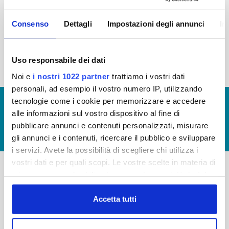
2015
2014
2013
2012
Consenso
Dettagli
Impostazioni degli annunci
In
2011
2010
2009
2008
2007
2006
2005
Uso responsabile dei dati
Noi e
i nostri 1022 partner
trattiamo i vostri dati
personali, ad esempio il vostro numero IP, utilizzando
tecnologie come i cookie per memorizzare e accedere
© Copyright 2017 - 2026
GLOSSARIO
alle informazioni sul vostro dispositivo al fine di
GIUDICA IL SERVIZIO
pubblicare annunci e contenuti personalizzati, misurare
LAVORA CON NOI
gli annunci e i contenuti, ricercare il pubblico e sviluppare
i servizi. Avete la possibilità di scegliere chi utilizza i
vostri dati e per quali scopi. Le vostre scelte in materia di
privacy sono applicabili solo su questa proprietà digitale
-
-
in cui avete effettuato le vostre scelte. È possibile
modificare o revocare il proprio consenso in qualsiasi
Accetta tutti
Publiacqua S.p.A
FAQ
momento dalla Dichiarazione sui cookie o facendo clic
Via Villamagna 90/c -
PRIVACY POLICY
sull'icona di attivazione della privacy.
50126 Fi