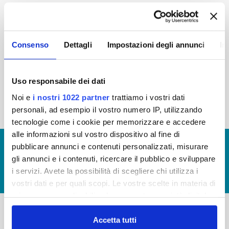
2015
2014
2013
2012
2011
2010
2009
2008
Consenso
Dettagli
Impostazioni degli annunci
In
2007
2006
2005
Uso responsabile dei dati
Noi e
i nostri 1022 partner
trattiamo i vostri dati
« prima
‹ precedente
1
2
3
personali, ad esempio il vostro numero IP, utilizzando
tecnologie come i cookie per memorizzare e accedere
alle informazioni sul vostro dispositivo al fine di
© Copyright 2017 - 2026
GLOSSARIO
pubblicare annunci e contenuti personalizzati, misurare
gli annunci e i contenuti, ricercare il pubblico e sviluppare
GIUDICA IL SERVIZIO
i servizi. Avete la possibilità di scegliere chi utilizza i
LAVORA CON NOI
vostri dati e per quali scopi. Le vostre scelte in materia di
privacy sono applicabili solo su questa proprietà digitale
in cui avete effettuato le vostre scelte. È possibile
modificare o revocare il proprio consenso in qualsiasi
Accetta tutti
-
-