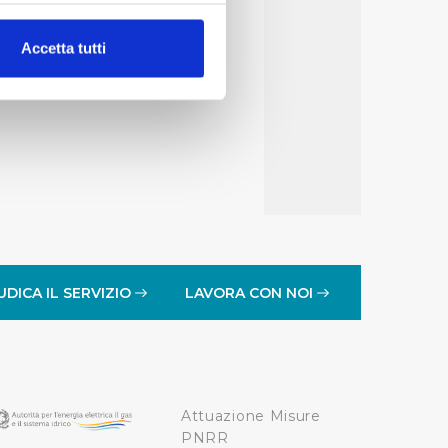
alche metro,
Accetta tutti
e specifiche (impronte
ezione dettagli
. Puoi
lità di base quali la
te dall’Utente e con i
affico sul nostro sito web,
idendo informazioni sul
 di analisi dei dati web,
UDICA IL SERVIZIO
LAVORA CON NOI
oni che l’Utente ha fornito
r le finalità sopra indicate.
Attuazione Misure
onando i singoli cookie
PNRR