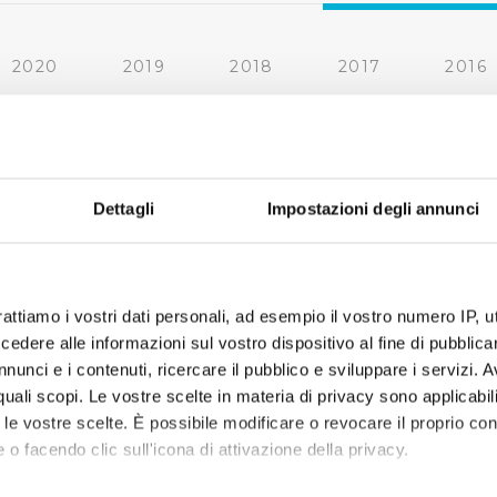
2020
2019
2018
2017
2016
2010
2009
2008
2007
« prima
‹ precedente
1
2
3
Dettagli
Impostazioni degli annunci
rattiamo i vostri dati personali, ad esempio il vostro numero IP, 
dere alle informazioni sul vostro dispositivo al fine di pubblica
nunci e i contenuti, ricercare il pubblico e sviluppare i servizi. A
r quali scopi. Le vostre scelte in materia di privacy sono applicabi
to le vostre scelte. È possibile modificare o revocare il proprio 
 o facendo clic sull'icona di attivazione della privacy.