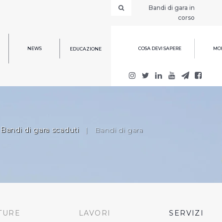
Bandi di gara in
corso
NEWS
COSA DEVI SAPERE
MOD
EDUCAZIONE
Bandi di gara scaduti
|
Bandi di gara
TURE
LAVORI
SERVIZI