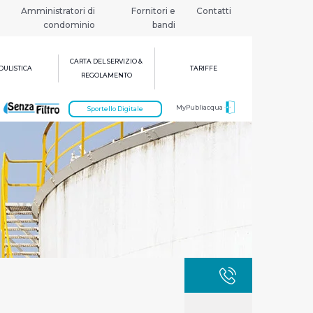
Amministratori di
Fornitori e
Contatti
condominio
bandi
CARTA DEL SERVIZIO &
ULISTICA
TARIFFE
REGOLAMENTO
MyPubliacqua
Sportello Digitale
GUASTI
800 3