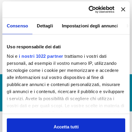
2015
2014
2013
2012
2011
2010
2009
2008
Consenso
Dettagli
Impostazioni degli annunci
In
2007
2006
2005
Uso responsabile dei dati
Noi e
i nostri 1022 partner
trattiamo i vostri dati
« prima
‹ precedente
1
2
3
personali, ad esempio il vostro numero IP, utilizzando
tecnologie come i cookie per memorizzare e accedere
alle informazioni sul vostro dispositivo al fine di
© Copyright 2017 - 2026
GLOSSARIO
pubblicare annunci e contenuti personalizzati, misurare
gli annunci e i contenuti, ricercare il pubblico e sviluppare
GIUDICA IL SERVIZIO
i servizi. Avete la possibilità di scegliere chi utilizza i
LAVORA CON NOI
vostri dati e per quali scopi. Le vostre scelte in materia di
privacy sono applicabili solo su questa proprietà digitale
in cui avete effettuato le vostre scelte. È possibile
modificare o revocare il proprio consenso in qualsiasi
Accetta tutti
-
-