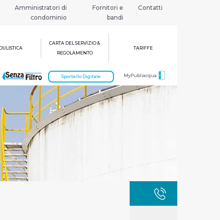
Amministratori di
Fornitori e
Contatti
condominio
bandi
CARTA DEL SERVIZIO &
ULISTICA
TARIFFE
REGOLAMENTO
MyPubliacqua
Sportello Digitale
GUASTI
800 3