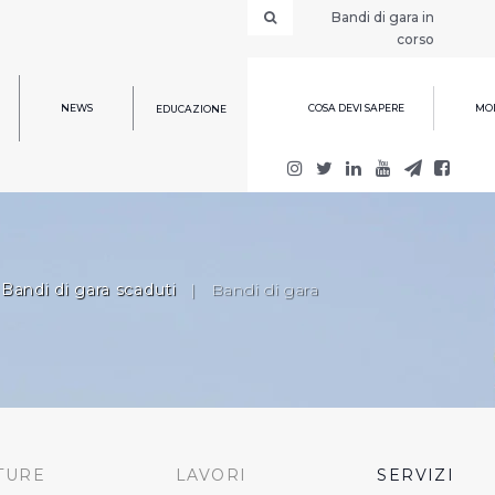
Bandi di gara in
corso
NEWS
COSA DEVI SAPERE
MOD
EDUCAZIONE
Bandi di gara scaduti
|
Bandi di gara
TURE
LAVORI
SERVIZI