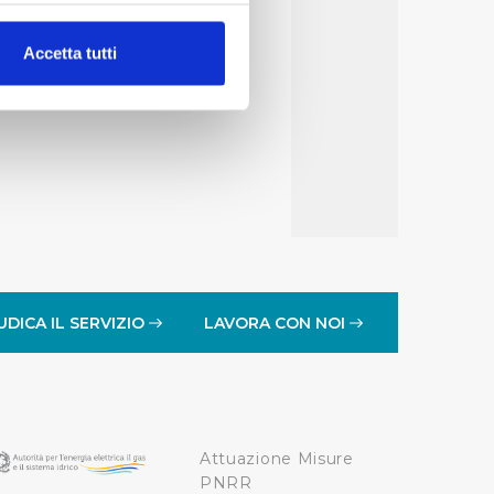
alche metro,
Accetta tutti
e specifiche (impronte
ezione dettagli
. Puoi
lità di base quali la
te dall’Utente e con i
affico sul nostro sito web,
idendo informazioni sul
 di analisi dei dati web,
UDICA IL SERVIZIO
LAVORA CON NOI
oni che l’Utente ha fornito
r le finalità sopra indicate.
Attuazione Misure
onando i singoli cookie
PNRR