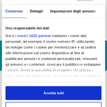
2015
2014
2013
2012
Consenso
Dettagli
Impostazioni degli annunci
In
2011
2010
2009
2008
2007
2006
2005
Uso responsabile dei dati
Noi e
i nostri 1022 partner
trattiamo i vostri dati
personali, ad esempio il vostro numero IP, utilizzando
tecnologie come i cookie per memorizzare e accedere
© Copyright 2017 - 2026
GLOSSARIO
alle informazioni sul vostro dispositivo al fine di
GIUDICA IL SERVIZIO
pubblicare annunci e contenuti personalizzati, misurare
LAVORA CON NOI
gli annunci e i contenuti, ricercare il pubblico e sviluppare
i servizi. Avete la possibilità di scegliere chi utilizza i
vostri dati e per quali scopi. Le vostre scelte in materia di
privacy sono applicabili solo su questa proprietà digitale
-
-
in cui avete effettuato le vostre scelte. È possibile
modificare o revocare il proprio consenso in qualsiasi
Accetta tutti
Publiacqua S.p.A
FAQ
momento dalla Dichiarazione sui cookie o facendo clic
Via Villamagna 90/c -
PRIVACY POLICY
sull'icona di attivazione della privacy.
50126 Fi