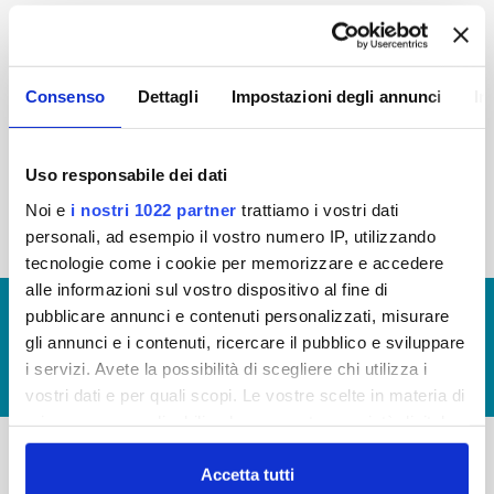
2015
2014
2013
2012
2011
2010
2009
2008
Consenso
Dettagli
Impostazioni degli annunci
In
2007
2006
2005
Uso responsabile dei dati
Noi e
i nostri 1022 partner
trattiamo i vostri dati
« prima
‹ precedente
1
2
personali, ad esempio il vostro numero IP, utilizzando
tecnologie come i cookie per memorizzare e accedere
alle informazioni sul vostro dispositivo al fine di
© Copyright 2017 - 2026
GLOSSARIO
pubblicare annunci e contenuti personalizzati, misurare
gli annunci e i contenuti, ricercare il pubblico e sviluppare
GIUDICA IL SERVIZIO
i servizi. Avete la possibilità di scegliere chi utilizza i
LAVORA CON NOI
vostri dati e per quali scopi. Le vostre scelte in materia di
privacy sono applicabili solo su questa proprietà digitale
in cui avete effettuato le vostre scelte. È possibile
modificare o revocare il proprio consenso in qualsiasi
Accetta tutti
-
-