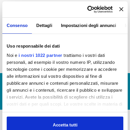
2015
2014
2013
2012
2011
2010
2009
2008
Consenso
Dettagli
Impostazioni degli annunci
In
2007
2006
2005
Uso responsabile dei dati
Noi e
i nostri 1022 partner
trattiamo i vostri dati
« prima
‹ precedente
1
2
personali, ad esempio il vostro numero IP, utilizzando
tecnologie come i cookie per memorizzare e accedere
alle informazioni sul vostro dispositivo al fine di
© Copyright 2017 - 2026
GLOSSARIO
pubblicare annunci e contenuti personalizzati, misurare
gli annunci e i contenuti, ricercare il pubblico e sviluppare
GIUDICA IL SERVIZIO
i servizi. Avete la possibilità di scegliere chi utilizza i
LAVORA CON NOI
vostri dati e per quali scopi. Le vostre scelte in materia di
privacy sono applicabili solo su questa proprietà digitale
in cui avete effettuato le vostre scelte. È possibile
modificare o revocare il proprio consenso in qualsiasi
Accetta tutti
-
-