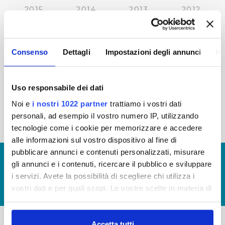
2015
2014
2013
2012
2011
2010
2009
2008
2007
2006
2005
Consenso
Dettagli
Impostazioni degli annunci
In
Uso responsabile dei dati
« prima
‹ precedente
…
21
22
23
24
Noi e
i nostri 1022 partner
trattiamo i vostri dati
personali, ad esempio il vostro numero IP, utilizzando
25
26
27
28
29
tecnologie come i cookie per memorizzare e accedere
alle informazioni sul vostro dispositivo al fine di
pubblicare annunci e contenuti personalizzati, misurare
© Copyright 2017 - 2026
GLOSSARIO
gli annunci e i contenuti, ricercare il pubblico e sviluppare
GIUDICA IL SERVIZIO
i servizi. Avete la possibilità di scegliere chi utilizza i
vostri dati e per quali scopi. Le vostre scelte in materia di
LAVORA CON NOI
privacy sono applicabili solo su questa proprietà digitale
in cui avete effettuato le vostre scelte. È possibile
modificare o revocare il proprio consenso in qualsiasi
Accetta tutti