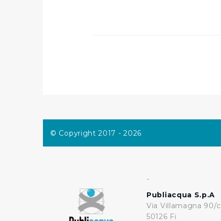
consensi dallo stesso prestat
per personalizzare contenuti
modo in cui l’Utente utilizza 
pubblicità e social media, p
loro o che hanno raccolto dal
Cliccando su "Accetta tutti",
Cliccando su "Personalizza" 
desiderati e le terze parti d
© Copyright 2017 - 2026
Cliccando su "Rifiuta" o sulla
eccezione dei cookie tecnici
dunque la continuazione dell
tecnici indispensabili per un
-
Publiacqua S.p.A
Via Villamagna 90/c
50126 Fi