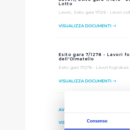
Lotto
Lavori_ Esito gara 7/1216 - Lavori co
VISUALIZZA DOCUMENTI
Esito gara 7/1278 - Lavori f
dell'Olmatello
Esito gara 7/1278 - Lavori fognatura
VISUALIZZA DOCUMENTI
AVVISO AGLI OPERATORI EC
Consenso
VISUALIZZA DOCUMENTI