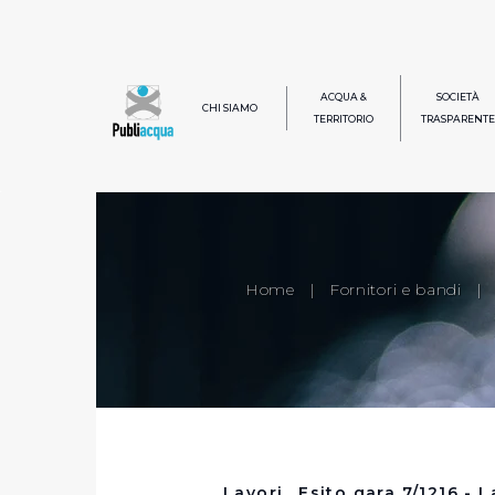
ACQUA &
SOCIETÀ
CHI SIAMO
TERRITORIO
TRASPARENTE
Home
|
Fornitori e bandi
|
Lavori_ Esito gara 7/1216 - L