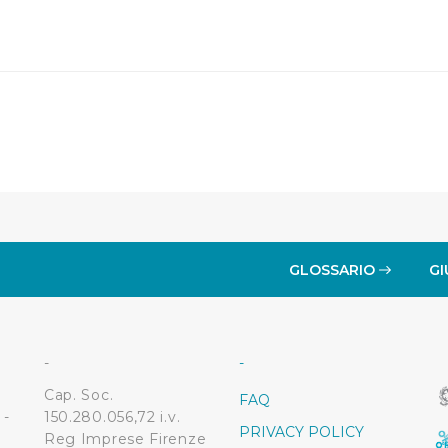
i, i cookie possono essere inoltre utilizzati per analizzare il tr
 ed annunci e per fornire funzionalità dei social media, condiv
il nostro sito con i nostri partner. Tali soggetti, che si occupano
otrebbero combinare le informazioni ricevute con altre informazi
 suo utilizzo dei loro servizi.
 l'Utente accetta di memorizzare tutti i cookie sul dispositivo pe
l’Utente può gestire direttamente le proprie preferenze selezi
estinatarie della condivisione di informazioni sopra indicata.
GLOSSARIO
GI
 "X" posizionata in alto a destra in questo banner l’Utente rifiut
. La chiusura del presente banner comporta il permanere delle 
a navigazione in assenza di cookie o altri sistemi di tracciame
a corretta visualizzazione della pagina.
-
-
Cap. Soc.
FAQ
 -
150.280.056,72 i.v.
PRIVACY POLICY
Reg Imprese Firenze