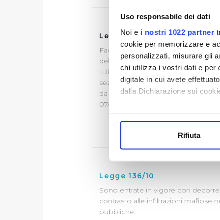
Uso responsabile dei dati
Noi e
i nostri 1022 partner
t
Legge 136/10 - rettifica co
cookie per memorizzare e acce
Facendo seguito alla nota del Minist
personalizzati, misurare gli an
del 09/09/2010, questa Società ha rit
chi utilizza i vostri dati e pe
"Dichiarazione sostitutiva di certifi
digitale in cui avete effettua
sezione "Diventa Fornitore", in qu
dalla Dichiarazione sui cookie
da parte dei Fornitori per i contratti
07/09/2010.
Con il tuo consenso, vorrem
raccogliere informazi
Rifiuta
Identificare il tuo di
digitali).
Approfondisci come vengono el
Legge 136/10
modificare o ritirare il tuo 
Sono entrate in vigore con decorren
Utilizziamo dei cookie tecnic
contrasto alle infiltrazioni mafiose ne
pubbliche.
navigazione sulle pagine e l'