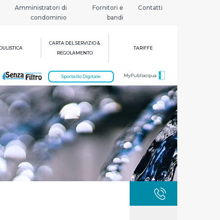
Amministratori di
Fornitori e
Contatti
condominio
bandi
CARTA DEL SERVIZIO &
ULISTICA
TARIFFE
REGOLAMENTO
MyPubliacqua
Sportello Digitale
GUASTI
800 3