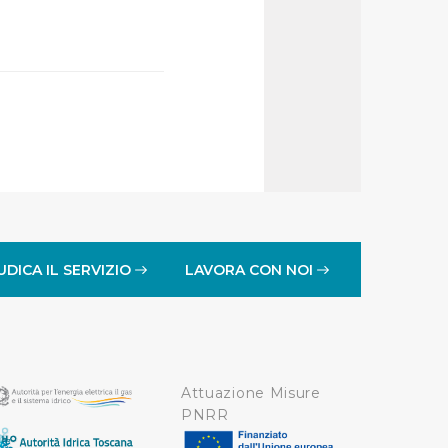
affico sul nostro sito web,
idendo informazioni sul
 di analisi dei dati web,
oni che l’Utente ha fornito
r le finalità sopra indicate.
onando i singoli cookie
UDICA IL SERVIZIO
LAVORA CON NOI
a tutti i cookie con la sola
impostazioni di default e
nto ad esclusione di quelli
Attuazione Misure
PNRR