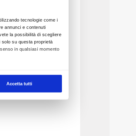
utilizzando tecnologie come i
re annunci e contenuti
vete la possibilità di scegliere
li solo su questa proprietà
consenso in qualsiasi momento
alche metro,
Accetta tutti
e specifiche (impronte
ezione dettagli
. Puoi
lità di base quali la
te dall’Utente e con i