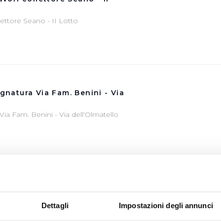
llettore Seano - II Lotto
ognatura Via Fam. Benini - Via
 Via Fam. Benini - Via dell'Olmatello
ONOMICI
Dettagli
Impostazioni degli annunci