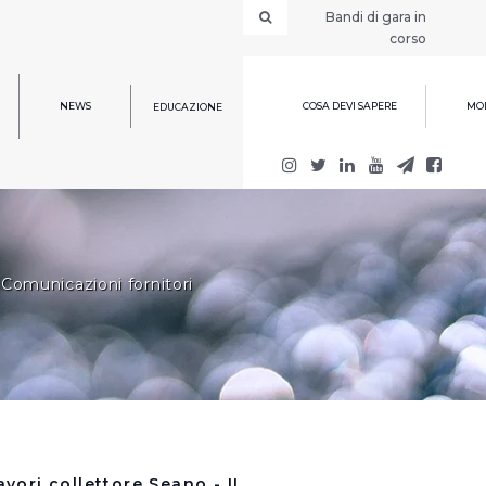
Bandi di gara in
corso
NEWS
COSA DEVI SAPERE
MOD
EDUCAZIONE
Comunicazioni fornitori
avori collettore Seano - II