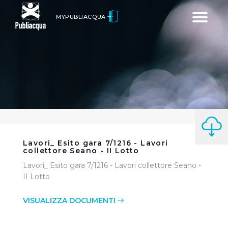
Toggle
MYPUBLIACQUA
navigatio
Lavori_ Esito gara 7/1216 - Lavori
collettore Seano - II Lotto
Lavori_ Esito gara 7/1216 - Lavori collettore Seano -
II Lotto
VISUALIZZA DOCUMENTI