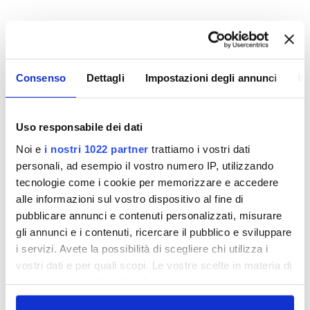
Legge 136/10 - rettifica comunicazione
del 07.09.2010
Facendo seguito alla nota del Ministero dell'Interno
prot. n. 13001/118/Gab. del 09/09/2010, questa
Consenso
Dettagli
Impostazioni degli annunci
In
Società ha ritirato il modello di autocertificazione
"Dichiarazione sostitutiva di certificazione - Legge
136-10" allegato nella sezione "Diventa Fornitore", in
Uso responsabile dei dati
quanto non vi è obbligo di comunicazione da parte
Noi e
i nostri 1022 partner
trattiamo i vostri dati
dei Fornitori per i contratti stipulati/ordinativi
personali, ad esempio il vostro numero IP, utilizzando
emessi prima del 07/09/2010.
tecnologie come i cookie per memorizzare e accedere
alle informazioni sul vostro dispositivo al fine di
pubblicare annunci e contenuti personalizzati, misurare
gli annunci e i contenuti, ricercare il pubblico e sviluppare
i servizi. Avete la possibilità di scegliere chi utilizza i
vostri dati e per quali scopi. Le vostre scelte in materia di
privacy sono applicabili solo su questa proprietà digitale
Legge 136/10
in cui avete effettuato le vostre scelte. È possibile
Sono entrate in vigore con decorrenza 07/09/2010