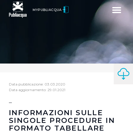
Toggle
MYPUBLIACQUA
navigatio
Data pubblicazione: 03.03.2020
Data aggiornamento: 29.01.2021
INFORMAZIONI SULLE
SINGOLE PROCEDURE IN
FORMATO TABELLARE