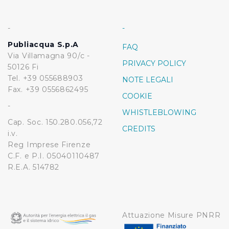
-
-
Publiacqua S.p.A
FAQ
Via Villamagna 90/c -
PRIVACY POLICY
50126 Fi
Tel. +39 055688903
NOTE LEGALI
Fax. +39 0556862495
COOKIE
-
WHISTLEBLOWING
Cap. Soc. 150.280.056,72
CREDITS
i.v.
Reg Imprese Firenze
C.F. e P.I. 05040110487
R.E.A. 514782
Attuazione Misure PNRR