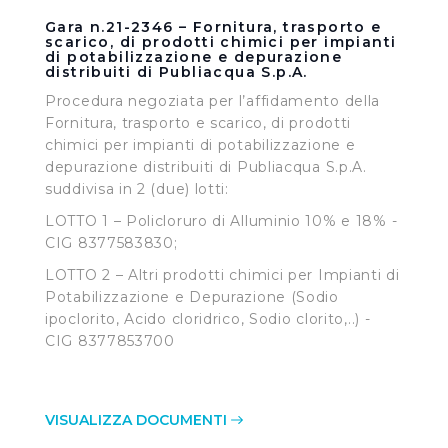
direttamente le proprie preferenze selezionando i
Gara n.21-2346 – Fornitura, trasporto e
singoli cookie desiderati e le terze parti destinatarie
scarico, di prodotti chimici per impianti
di potabilizzazione e depurazione
della condivisione di informazioni sopra indicata.
distribuiti di Publiacqua S.p.A.
Procedura negoziata per l’affidamento della
Cliccando su "Rifiuta" o sulla "X" posizionata in alto a
Fornitura, trasporto e scarico, di prodotti
destra in questo banner l’Utente rifiuta tutti i cookie con
chimici per impianti di potabilizzazione e
la sola eccezione dei cookie tecnici. La chiusura del
depurazione distribuiti di Publiacqua S.p.A.
presente banner comporta il permanere delle
suddivisa in 2 (due) lotti:
impostazioni di default e dunque la continuazione della
LOTTO 1 – Policloruro di Alluminio 10% e 18% -
navigazione in assenza di cookie o altri sistemi di
CIG 8377583830;
tracciamento ad esclusione di quelli tecnici
LOTTO 2 – Altri prodotti chimici per Impianti di
indispensabili per una corretta visualizzazione della
Potabilizzazione e Depurazione (Sodio
pagina.
ipoclorito, Acido cloridrico, Sodio clorito,..) -
CIG 8377853700
VISUALIZZA DOCUMENTI