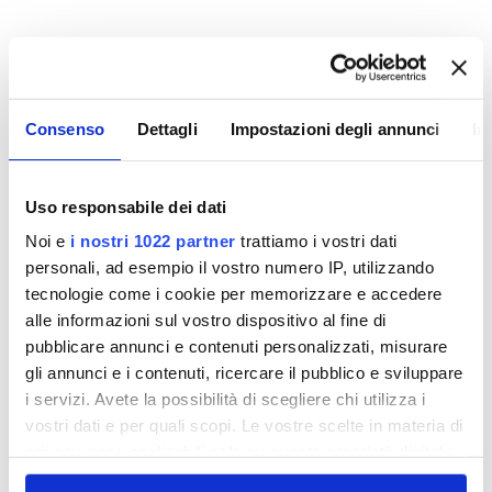
Gara n. 21-2415
Realizzazione ispessimento fanghi
potabilizzatore Sambuca Val di Pesa
Consenso
Dettagli
Impostazioni degli annunci
In
VISUALIZZA DOCUMENTI
Uso responsabile dei dati
Noi e
i nostri 1022 partner
trattiamo i vostri dati
personali, ad esempio il vostro numero IP, utilizzando
tecnologie come i cookie per memorizzare e accedere
alle informazioni sul vostro dispositivo al fine di
pubblicare annunci e contenuti personalizzati, misurare
COMUNICAZIONE ESITO GARA 21/2420 –
gli annunci e i contenuti, ricercare il pubblico e sviluppare
PROCEDURA NEGOZIATA PER LA
i servizi. Avete la possibilità di scegliere chi utilizza i
DEFINIZIONE DI UN ACCORDO QUADRO
PER L’AFFIDAMENTO DEL “SERVIZIO DI
vostri dati e per quali scopi. Le vostre scelte in materia di
PRELIEVO, TRASPORTO E SCARICO DI
privacy sono applicabili solo su questa proprietà digitale
RIFIUTI LIQUIDI, DI PULIZIA IMPIANTI DI
DEPURAZIONE, DI POTABILIZZAZIONE E
in cui avete effettuato le vostre scelte. È possibile
DI OPERE AFFINI"