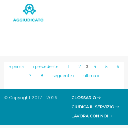
« prima
‹ precedente
1
2
3
4
5
6
7
8
seguente ›
ultima »
© Copyright 2017 - 2026
GLOSSARIO
GIUDICA IL SERVIZIO
LAVORA CON NOI