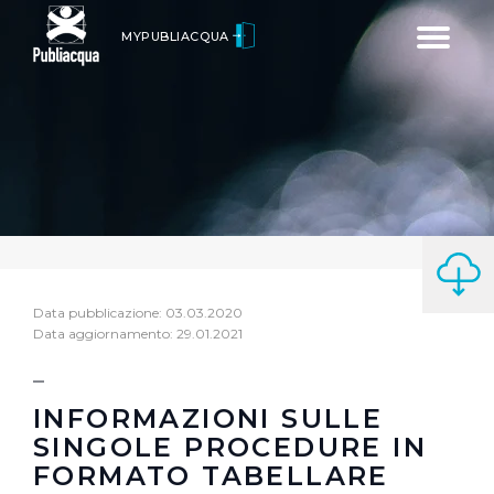
Toggle
MYPUBLIACQUA
navigatio
Data pubblicazione: 03.03.2020
Data aggiornamento: 29.01.2021
INFORMAZIONI SULLE
SINGOLE PROCEDURE IN
FORMATO TABELLARE