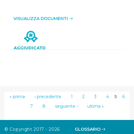
VISUALIZZA DOCUMENTI
« prima
‹ precedente
1
2
3
4
5
6
7
8
seguente ›
ultima »
© Copyright 2017 - 2026
GLOSSARIO