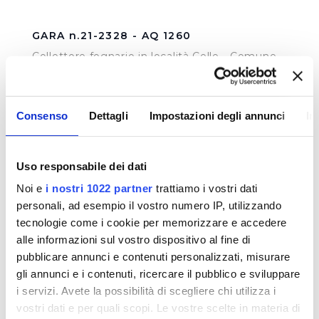
GARA n.21-2328 - AQ 1260
Collettore fognario in località Celle - Comune
di Dicomano (FI) - Accordo Quadro n. 39/6642
Consenso
Dettagli
Impostazioni degli annunci
In
VISUALIZZA DOCUMENTI
Uso responsabile dei dati
Noi e
i nostri 1022 partner
trattiamo i vostri dati
personali, ad esempio il vostro numero IP, utilizzando
tecnologie come i cookie per memorizzare e accedere
alle informazioni sul vostro dispositivo al fine di
Gara n.21-2287 Coperture amianto
pubblicare annunci e contenuti personalizzati, misurare
Sostituzione delle coperture in amianto
gli annunci e i contenuti, ricercare il pubblico e sviluppare
i servizi. Avete la possibilità di scegliere chi utilizza i
vostri dati e per quali scopi. Le vostre scelte in materia di