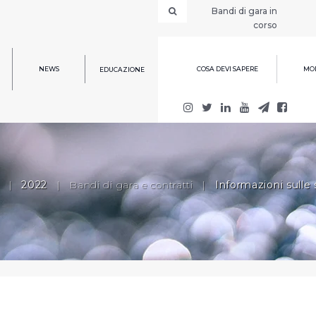
Bandi di gara in
corso
NEWS
COSA DEVI SAPERE
MOD
EDUCAZIONE
|
2022
|
Bandi di gara e contratti
|
Informazioni sulle 