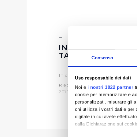
INFORMAZIONI S
TABELLARE
Consenso
In questa sezione è possibile tro
Uso responsabile dei dati
Riepilogo Bandi di Gara 2022 (vi
Noi e
i nostri 1022 partner
t
2018-2019-2020-2021 (visualizza
cookie per memorizzare e acce
personalizzati, misurare gli an
chi utilizza i vostri dati e pe
digitale in cui avete effettua
dalla Dichiarazione sui cookie