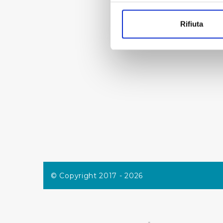
Con il tuo consenso, vorrem
« prima
raccogliere informazi
Rifiuta
Identificare il tuo di
digitali).
Approfondisci come vengono el
modificare o ritirare il tuo 
Utilizziamo dei cookie tecnic
navigazione sulle pagine e l'
consensi dallo stesso prestat
per personalizzare contenuti
modo in cui l’Utente utilizza 
pubblicità e social media, p
loro o che hanno raccolto dal
© Copyright 2017 - 2026
Cliccando su "Accetta tutti",
Cliccando su "Personalizza" 
desiderati e le terze parti d
-