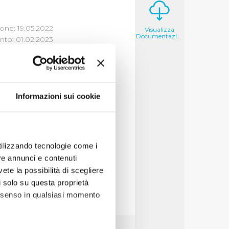
one: 19.05.2022
Visualizza
Documentazione
to: 01.02.2023
 FORMATO
Informazioni sui cookie
ornitori
2015-2016-2017-
utilizzando tecnologie come i
re annunci e contenuti
vete la possibilità di scegliere
li solo su questa proprietà
consenso in qualsiasi momento