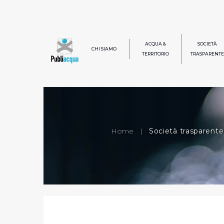
ACQUA &
SOCIETÀ
CHI SIAMO
TERRITORIO
TRASPARENTE
Home
|
Società trasparente