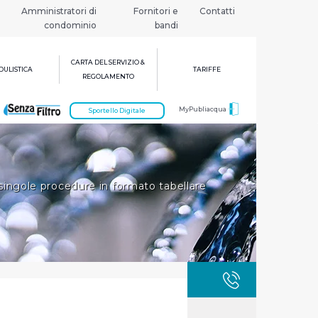
Amministratori di
Fornitori e
Contatti
condominio
bandi
CARTA DEL SERVIZIO &
ULISTICA
TARIFFE
REGOLAMENTO
MyPubliacqua
Sportello Digitale
singole procedure in formato tabellare
GUASTI
800 3