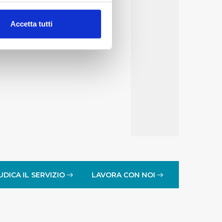
alche metro,
Accetta tutti
e specifiche (impronte
ezione dettagli
. Puoi
lità di base quali la
te dall’Utente e con i
affico sul nostro sito web,
idendo informazioni sul
 di analisi dei dati web,
oni che l’Utente ha fornito
UDICA IL SERVIZIO
LAVORA CON NOI
r le finalità sopra indicate.
onando i singoli cookie