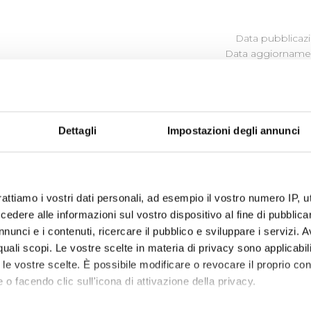
Data pubblicazi
Data aggiornamen
ULLE SINGOLE PROCEDURE IN
Dettagli
Impostazioni degli annunci
vare i
Bandi di Gara
in corso, scaduti e
Sistema Qualifica F
sualizza documentazione) - Aggiornamento anni: 2013-2014-
rattiamo i vostri dati personali, ad esempio il vostro numero IP, 
 documentazione)
dere alle informazioni sul vostro dispositivo al fine di pubblica
nunci e i contenuti, ricercare il pubblico e sviluppare i servizi. A
r quali scopi. Le vostre scelte in materia di privacy sono applicabi
to le vostre scelte. È possibile modificare o revocare il proprio 
 o facendo clic sull'icona di attivazione della privacy.