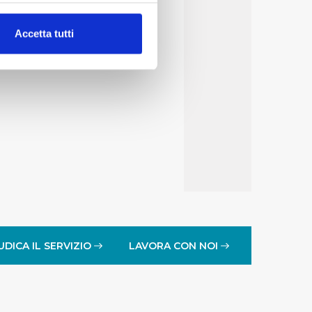
alche metro,
Accetta tutti
e specifiche (impronte
ezione dettagli
. Puoi
lità di base quali la
te dall’Utente e con i
affico sul nostro sito web,
idendo informazioni sul
 di analisi dei dati web,
oni che l’Utente ha fornito
UDICA IL SERVIZIO
LAVORA CON NOI
r le finalità sopra indicate.
onando i singoli cookie