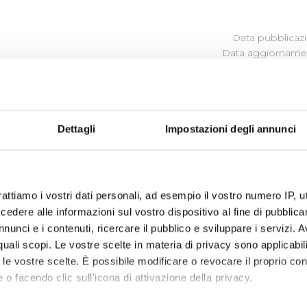
Data pubblicazi
Data aggiornamen
ULLE SINGOLE PROCEDURE IN
Dettagli
Impostazioni degli annunci
vare i
Bandi di Gara
in corso, scaduti e
Sistema Qualifica F
sualizza documentazione) - Aggiornamento anni: 2013-2014-
rattiamo i vostri dati personali, ad esempio il vostro numero IP, 
 documentazione)
dere alle informazioni sul vostro dispositivo al fine di pubblica
nunci e i contenuti, ricercare il pubblico e sviluppare i servizi. A
r quali scopi. Le vostre scelte in materia di privacy sono applicabi
to le vostre scelte. È possibile modificare o revocare il proprio 
 o facendo clic sull'icona di attivazione della privacy.