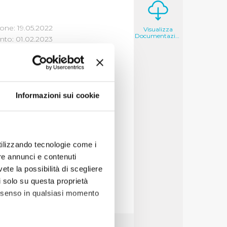
one: 19.05.2022
Visualizza
Documentazione
to: 01.02.2023
 FORMATO
Informazioni sui cookie
ornitori
2015-2016-2017-
utilizzando tecnologie come i
re annunci e contenuti
vete la possibilità di scegliere
li solo su questa proprietà
consenso in qualsiasi momento