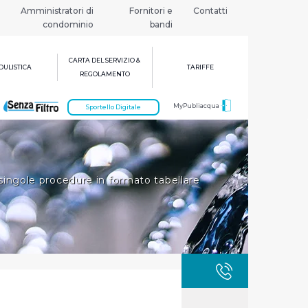
Amministratori di
Fornitori e
Contatti
condominio
bandi
CARTA DEL SERVIZIO &
ULISTICA
TARIFFE
REGOLAMENTO
MyPubliacqua
Sportello Digitale
singole procedure in formato tabellare
GUASTI
800 3