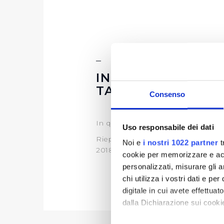
INFORMAZIONI S
TABELLARE
Consenso
In questa sezione è possibile tro
Uso responsabile dei dati
Riepilogo Bandi di Gara 2022 (vi
Noi e
i nostri 1022 partner
t
2018-2019-2020-2021 (visualizza
cookie per memorizzare e acce
personalizzati, misurare gli an
chi utilizza i vostri dati e pe
digitale in cui avete effettua
dalla Dichiarazione sui cookie