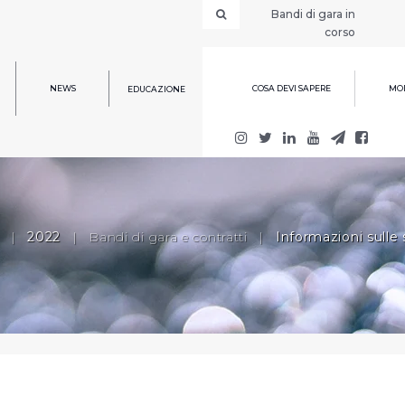
Bandi di gara in
corso
NEWS
COSA DEVI SAPERE
MOD
EDUCAZIONE
|
2022
|
Bandi di gara e contratti
|
Informazioni sulle 