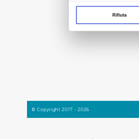
Con il tuo consenso, vorrem
« prima
raccogliere informazi
Rifiuta
Identificare il tuo di
digitali).
Approfondisci come vengono el
modificare o ritirare il tuo 
Utilizziamo dei cookie tecnic
navigazione sulle pagine e l'
consensi dallo stesso prestat
per personalizzare contenuti
modo in cui l’Utente utilizza 
pubblicità e social media, p
loro o che hanno raccolto dal
© Copyright 2017 - 2026
Cliccando su "Accetta tutti",
Cliccando su "Personalizza" 
desiderati e le terze parti d
-