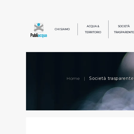
ACQUA &
SOCIETÀ
CHI SIAMO
TERRITORIO
TRASPARENTE
Home
|
Società trasparente