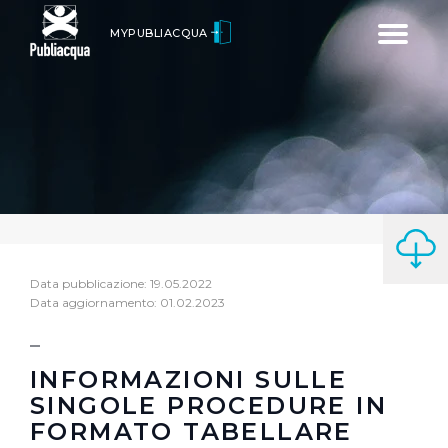
Toggle
MYPUBLIACQUA
navigatio
Data pubblicazione: 19.05.2022
Data aggiornamento: 01.02.2023
INFORMAZIONI SULLE
SINGOLE PROCEDURE IN
FORMATO TABELLARE