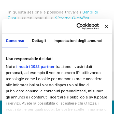
In questa sezione è possibile trovare i
Bandi di
Gara
in corso, scaduti e
Sistema Qualifica
Fornitori
Riepilogo Bandi di Gara 2022 (visualizza
documentazione) - Aggiornamento anni: 2013-
Consenso
Dettagli
Impostazioni degli annunci
In
2014-2015-2016-2017-2018-2019-2020-2021
(visualizza documentazione)
Uso responsabile dei dati
Noi e
i nostri 1022 partner
trattiamo i vostri dati
personali, ad esempio il vostro numero IP, utilizzando
tecnologie come i cookie per memorizzare e accedere
« prima
‹ precedente
1
2
3
4
5
alle informazioni sul vostro dispositivo al fine di
6
7
8
pubblicare annunci e contenuti personalizzati, misurare
gli annunci e i contenuti, ricercare il pubblico e sviluppare
i servizi. Avete la possibilità di scegliere chi utilizza i
© Copyright 2017 - 2026
GLOSSARIO
vostri dati e per quali scopi. Le vostre scelte in materia di