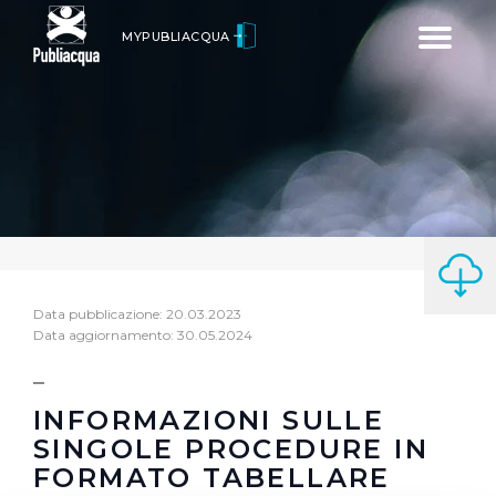
Toggle
MYPUBLIACQUA
navigatio
Data pubblicazione: 20.03.2023
Data aggiornamento: 30.05.2024
INFORMAZIONI SULLE
SINGOLE PROCEDURE IN
FORMATO TABELLARE