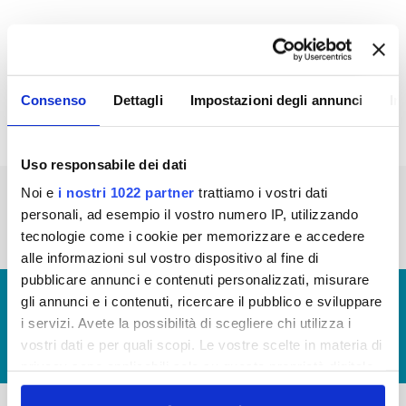
In questa sezione è possibile trovare i
Bandi di
Gara
in corso, scaduti e
Sistema Qualifica
Fornitori
Consenso
Dettagli
Impostazioni degli annunci
In
Uso responsabile dei dati
Noi e
i nostri 1022 partner
trattiamo i vostri dati
« prima
‹ precedente
…
9
10
11
12
personali, ad esempio il vostro numero IP, utilizzando
13
14
15
16
17
tecnologie come i cookie per memorizzare e accedere
alle informazioni sul vostro dispositivo al fine di
pubblicare annunci e contenuti personalizzati, misurare
© Copyright 2017 - 2026
GLOSSARIO
gli annunci e i contenuti, ricercare il pubblico e sviluppare
i servizi. Avete la possibilità di scegliere chi utilizza i
GIUDICA IL SERVIZIO
vostri dati e per quali scopi. Le vostre scelte in materia di
LAVORA CON NOI
privacy sono applicabili solo su questa proprietà digitale
in cui avete effettuato le vostre scelte. È possibile