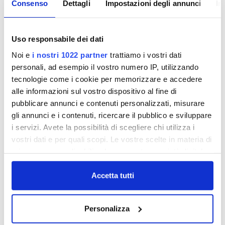
distribuite complessivamente, sommando a quelle
Consenso
Dettagli
Impostazioni degli annunci
In
regalate dall’azienda quelle donate agli studenti
delle altre classi del ciclo elementare dalle singole
Uso responsabile dei dati
Amministrazioni Comunali. Una operazione
capillare supportata da incontri sul territorio e da
Noi e
i nostri 1022 partner
trattiamo i vostri dati
campagne pubblicitarie su social e su mezzi
personali, ad esempio il vostro numero IP, utilizzando
tradizionali per l'anno scolastico 2019-2020.
tecnologie come i cookie per memorizzare e accedere
alle informazioni sul vostro dispositivo al fine di
Un'operazione che si è ripetuta anche per l'anno
pubblicare annunci e contenuti personalizzati, misurare
scolastico 2020-2021 con consegne che hanno
gli annunci e i contenuti, ricercare il pubblico e sviluppare
dovuto fare i conti con l'emergenza sanitaria
i servizi. Avete la possibilità di scegliere chi utilizza i
nazionale e che, comunque, hanno interessato
vostri dati e per quali scopi. Le vostre scelte in materia di
ancora una volta gran parte dei Comuni.
privacy sono applicabili solo su questa proprietà digitale
in cui avete effettuato le vostre scelte. È possibile
modificare o revocare il proprio consenso in qualsiasi
Accetta tutti
momento dalla Dichiarazione sui cookie o facendo clic
sull'icona di attivazione della privacy.
Personalizza
Con il tuo consenso, vorremmo anche: