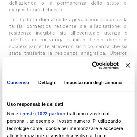
dell'azienda o la permanenza dello stato di
inagibilità già dichiarato.
Per tutta la durata delle agevolazioni si applica la
tariffa domestica residente sia all’abitazione di
residenza inagibile sia all’eventuale utenza o
fornitura in cui venga stabilito il solo domicilio
successivamente all’evento sismico, senza che sia
stata trasferita la residenza anagrafica. Ulteriori
dettagli sono disponibili alla seguente pagina sul
sito dell’
ARERA
:
Utenti destinatari
Consenso
Dettagli
Impostazioni degli annunci
In
Gli utenti già intestatari di un’utenza idrica con
tariffa uso domestico residente in uno dei Comuni
colpiti dall’evento sismico potranno, facendo
Uso responsabile dei dati
richiesta ai consueti
canali
, usufruire della tariffa
uso domestico residente anche nell’abitazione in
Noi e
i nostri 1022 partner
trattiamo i vostri dati
cui hanno trasferito successivamente il proprio
personali, ad esempio il vostro numero IP, utilizzando
domicilio.
tecnologie come i cookie per memorizzare e accedere
alle informazioni sul vostro dispositivo al fine di