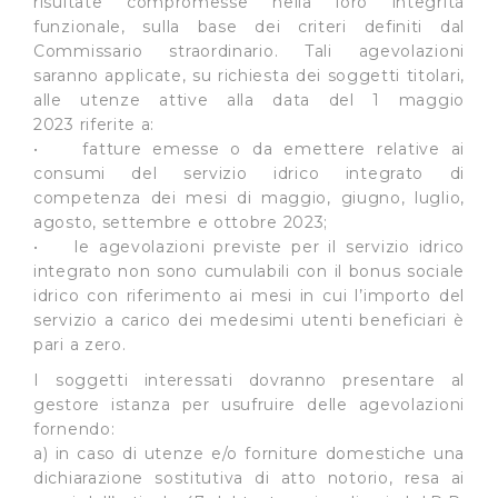
risultate compromesse nella loro integrità
pagina.
funzionale, sulla base dei criteri definiti dal
Commissario straordinario. Tali agevolazioni
saranno applicate, su richiesta dei soggetti titolari,
alle utenze attive alla data del 1 maggio
2023 riferite a:
• fatture emesse o da emettere relative ai
consumi del servizio idrico integrato di
competenza dei mesi di maggio, giugno, luglio,
agosto, settembre e ottobre 2023;
• le agevolazioni previste per il servizio idrico
integrato non sono cumulabili con il bonus sociale
idrico con riferimento ai mesi in cui l’importo del
servizio a carico dei medesimi utenti beneficiari è
pari a zero.
I soggetti interessati dovranno presentare al
gestore istanza per usufruire delle agevolazioni
fornendo:
a) in caso di utenze e/o forniture domestiche una
dichiarazione sostitutiva di atto notorio, resa ai