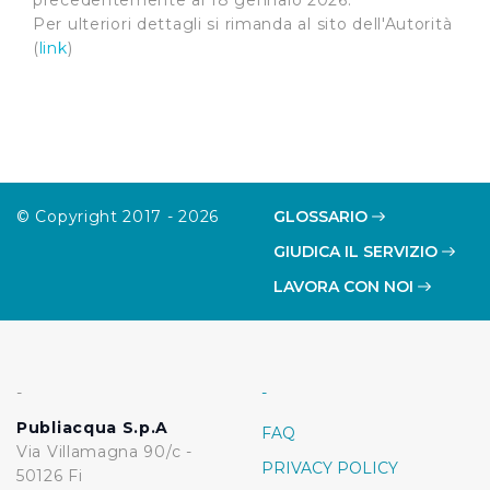
precedentemente al 18 gennaio 2026.
Per ulteriori dettagli si rimanda al sito dell'Autorità
(
link
)
© Copyright 2017 - 2026
GLOSSARIO
GIUDICA IL SERVIZIO
LAVORA CON NOI
-
-
Publiacqua S.p.A
FAQ
Via Villamagna 90/c -
PRIVACY POLICY
50126 Fi