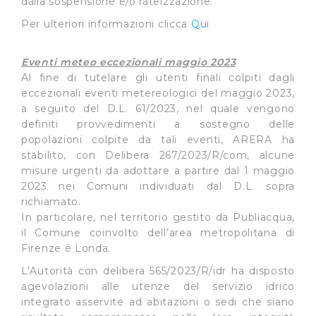
dalla sospensione e/o rateizzazione.
Per ulteriori informazioni clicca
Qui
Cliccando su "Accetta tutti", l'Utente accetta di
memorizzare tutti i cookie sul dispositivo per le finalità
Eventi meteo eccezionali maggio 2023
sopra indicate.
Al fine di tutelare gli utenti finali colpiti dagli
eccezionali eventi metereologici del maggio 2023,
Cliccando su "Personalizza" l’Utente può gestire
a seguito del D.L. 61/2023, nel quale vengono
direttamente le proprie preferenze selezionando i
definiti provvedimenti a sostegno delle
singoli cookie desiderati e le terze parti destinatarie
popolazioni colpite da tali eventi, ARERA ha
della condivisione di informazioni sopra indicata.
stabilito, con Delibera 267/2023/R/com, alcune
misure urgenti da adottare a partire dal 1 maggio
Cliccando su "Rifiuta" o sulla "X" posizionata in alto a
2023 nei Comuni individuati dal D.L. sopra
destra in questo banner l’Utente rifiuta tutti i cookie con
richiamato.
la sola eccezione dei cookie tecnici. La chiusura del
In particolare, nel territorio gestito da Publiacqua,
il Comune coinvolto dell’area metropolitana di
presente banner comporta il permanere delle
Firenze è Londa.
impostazioni di default e dunque la continuazione della
navigazione in assenza di cookie o altri sistemi di
L’Autorità con delibera 565/2023/R/idr ha disposto
tracciamento ad esclusione di quelli tecnici
agevolazioni alle utenze del servizio idrico
indispensabili per una corretta visualizzazione della
integrato asservite ad abitazioni o sedi che siano