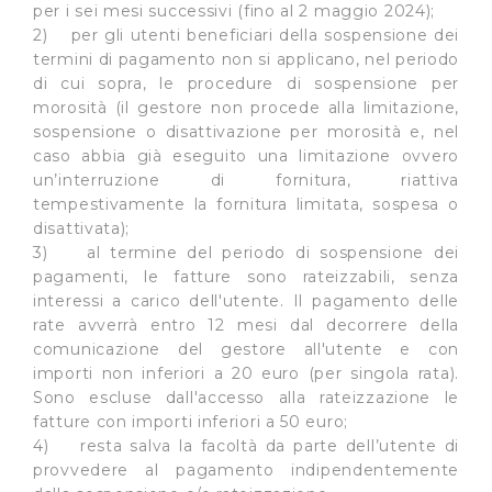
per i sei mesi successivi (fino al 2 maggio 2024);
e imposta le tue preferenze nella
sezione dettagli
. Puoi
2) per gli utenti beneficiari della sospensione dei
modificare o ritirare il tuo consenso in qualsiasi momento
termini di pagamento non si applicano, nel periodo
dalla Dichiarazione sui cookie.
di cui sopra, le procedure di sospensione per
morosità (il gestore non procede alla limitazione,
Utilizziamo dei cookie tecnici necessari per rendere
sospensione o disattivazione per morosità e, nel
fruibile il sito web abilitandone funzionalità di base quali
caso abbia già eseguito una limitazione ovvero
la navigazione sulle pagine e l'accesso alle aree
un’interruzione di fornitura, riattiva
protette. In linea con le preferenze manifestate
tempestivamente la fornitura limitata, sospesa o
dall’Utente e con i consensi dallo stesso prestati, i
disattivata);
cookie possono essere inoltre utilizzati per analizzare il
3) al termine del periodo di sospensione dei
traffico sul nostro sito web, per personalizzare
pagamenti, le fatture sono rateizzabili, senza
interessi a carico dell'utente. Il pagamento delle
contenuti ed annunci e per fornire funzionalità dei social
rate avverrà entro 12 mesi dal decorrere della
media, condividendo informazioni sul modo in cui
comunicazione del gestore all'utente e con
l’Utente utilizza il nostro sito con i nostri partner. Tali
importi non inferiori a 20 euro (per singola rata).
soggetti, che si occupano di analisi dei dati web,
Sono escluse dall'accesso alla rateizzazione le
pubblicità e social media, potrebbero combinare le
fatture con importi inferiori a 50 euro;
informazioni ricevute con altre informazioni che l’Utente
4) resta salva la facoltà da parte dell’utente di
ha fornito loro o che hanno raccolto dal suo utilizzo dei
provvedere al pagamento indipendentemente
loro servizi.