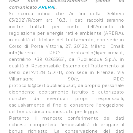
rese note successivamente (come da
comunicato
ARERA
).
Si ricorda infine che Ai fini della Delibera
63/2021/R/com art. 18.3, i dati raccolti saranno
inoltre trattati per conto dell'Autorità di
regolazione per energia reti e ambiente (ARERA),
in qualità di Titolare del Trattamento, con sede in
Corso di Porta Vittoria, 27, 20122, Milano Email:
info@arera.it
, PEC:
protocollo@pec.arera.it
,
centralino +39 02655651, da Publiacqua S.p.A. in
qualità di Responsabile Esterno del Trattamento ai
sensi dell'Art.28 GDPR, con sede in Firenze, Via
Villamagna 90/c, PEC:
protocollo@cert.publiacqua.it
, da proprio personale
dipendente debitamente istruito e autorizzato
nonché da eventuali propri responsabili,
esclusivamente al fine di consentire l'erogazione
del bonus idrico riconosciuto per legge.
Pertanto, il mancato conferimento dei dati
richiesti comporterà l'impossibilità di erogare il
bonus richiesto. La conservazione dei dati