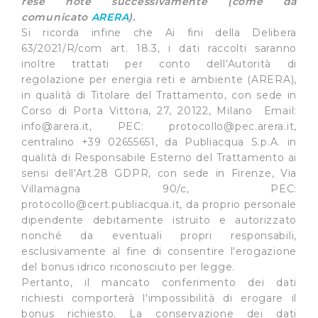
rese note successivamente (come da
comunicato
ARERA
).
Si ricorda infine che Ai fini della Delibera
63/2021/R/com art. 18.3, i dati raccolti saranno
inoltre trattati per conto dell'Autorità di
regolazione per energia reti e ambiente (ARERA),
in qualità di Titolare del Trattamento, con sede in
Corso di Porta Vittoria, 27, 20122, Milano Email:
info@arera.it
, PEC:
protocollo@pec.arera.it
,
centralino +39 02655651, da Publiacqua S.p.A. in
qualità di Responsabile Esterno del Trattamento ai
sensi dell'Art.28 GDPR, con sede in Firenze, Via
Villamagna 90/c, PEC:
protocollo@cert.publiacqua.it
, da proprio personale
dipendente debitamente istruito e autorizzato
nonché da eventuali propri responsabili,
esclusivamente al fine di consentire l'erogazione
del bonus idrico riconosciuto per legge.
Pertanto, il mancato conferimento dei dati
richiesti comporterà l'impossibilità di erogare il
bonus richiesto. La conservazione dei dati