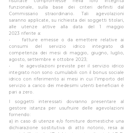
risultate compromesse nella loro integrità
pagina.
funzionale, sulla base dei criteri definiti dal
Commissario straordinario. Tali agevolazioni
saranno applicate, su richiesta dei soggetti titolari,
alle utenze attive alla data del 1 maggio
2023 riferite a:
• fatture emesse o da emettere relative ai
consumi del servizio idrico integrato di
competenza dei mesi di maggio, giugno, luglio,
agosto, settembre e ottobre 2023;
• le agevolazioni previste per il servizio idrico
integrato non sono cumulabili con il bonus sociale
idrico con riferimento ai mesi in cui l’importo del
servizio a carico dei medesimi utenti beneficiari è
pari a zero.
I soggetti interessati dovranno presentare al
gestore istanza per usufruire delle agevolazioni
fornendo:
a) in caso di utenze e/o forniture domestiche una
dichiarazione sostitutiva di atto notorio, resa ai