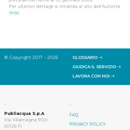
precedentemente al 18 gennaio 2026.
Per ulteriori dettagli si rimanda al sito dell'Autorità
(
link
)
© Copyright 2017 - 2026
GLOSSARIO
GIUDICA IL SERVIZIO
LAVORA CON NOI
-
-
Publiacqua S.p.A
FAQ
Via Villamagna 90/c -
PRIVACY POLICY
50126 Fi