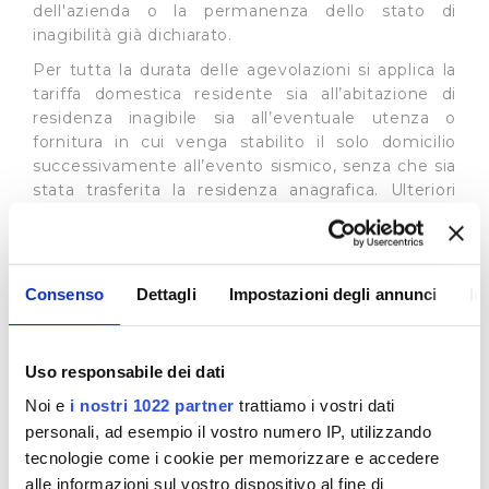
dell'azienda o la permanenza dello stato di
inagibilità già dichiarato.
Per tutta la durata delle agevolazioni si applica la
tariffa domestica residente sia all’abitazione di
residenza inagibile sia all’eventuale utenza o
fornitura in cui venga stabilito il solo domicilio
successivamente all’evento sismico, senza che sia
stata trasferita la residenza anagrafica. Ulteriori
dettagli sono disponibili alla seguente pagina sul
sito dell’
ARERA
:
Utenti destinatari
Consenso
Dettagli
Impostazioni degli annunci
In
Gli utenti già intestatari di un’utenza idrica con
tariffa uso domestico residente in uno dei Comuni
colpiti dall’evento sismico potranno, facendo
Uso responsabile dei dati
richiesta ai consueti
canali
, usufruire della tariffa
uso domestico residente anche nell’abitazione in
Noi e
i nostri 1022 partner
trattiamo i vostri dati
cui hanno trasferito successivamente il proprio
personali, ad esempio il vostro numero IP, utilizzando
domicilio.
tecnologie come i cookie per memorizzare e accedere
alle informazioni sul vostro dispositivo al fine di