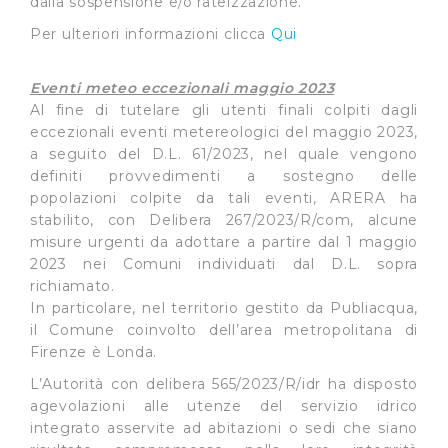
dalla sospensione e/o rateizzazione.
Per ulteriori informazioni clicca
Qui
Cliccando su "Accetta tutti", l'Utente accetta di
memorizzare tutti i cookie sul dispositivo per le finalità
Eventi meteo eccezionali maggio 2023
sopra indicate.
Al fine di tutelare gli utenti finali colpiti dagli
eccezionali eventi metereologici del maggio 2023,
Cliccando su "Personalizza" l’Utente può gestire
a seguito del D.L. 61/2023, nel quale vengono
direttamente le proprie preferenze selezionando i
definiti provvedimenti a sostegno delle
singoli cookie desiderati e le terze parti destinatarie
popolazioni colpite da tali eventi, ARERA ha
della condivisione di informazioni sopra indicata.
stabilito, con Delibera 267/2023/R/com, alcune
misure urgenti da adottare a partire dal 1 maggio
Cliccando su "Rifiuta" o sulla "X" posizionata in alto a
2023 nei Comuni individuati dal D.L. sopra
destra in questo banner l’Utente rifiuta tutti i cookie con
richiamato.
la sola eccezione dei cookie tecnici. La chiusura del
In particolare, nel territorio gestito da Publiacqua,
il Comune coinvolto dell’area metropolitana di
presente banner comporta il permanere delle
Firenze è Londa.
impostazioni di default e dunque la continuazione della
navigazione in assenza di cookie o altri sistemi di
L’Autorità con delibera 565/2023/R/idr ha disposto
tracciamento ad esclusione di quelli tecnici
agevolazioni alle utenze del servizio idrico
indispensabili per una corretta visualizzazione della
integrato asservite ad abitazioni o sedi che siano