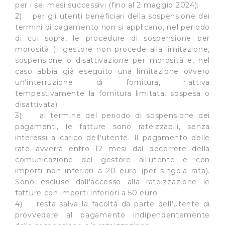
per i sei mesi successivi (fino al 2 maggio 2024);
e imposta le tue preferenze nella
sezione dettagli
. Puoi
2) per gli utenti beneficiari della sospensione dei
modificare o ritirare il tuo consenso in qualsiasi momento
termini di pagamento non si applicano, nel periodo
dalla Dichiarazione sui cookie.
di cui sopra, le procedure di sospensione per
morosità (il gestore non procede alla limitazione,
Utilizziamo dei cookie tecnici necessari per rendere
sospensione o disattivazione per morosità e, nel
fruibile il sito web abilitandone funzionalità di base quali
caso abbia già eseguito una limitazione ovvero
la navigazione sulle pagine e l'accesso alle aree
un’interruzione di fornitura, riattiva
protette. In linea con le preferenze manifestate
tempestivamente la fornitura limitata, sospesa o
dall’Utente e con i consensi dallo stesso prestati, i
disattivata);
cookie possono essere inoltre utilizzati per analizzare il
3) al termine del periodo di sospensione dei
traffico sul nostro sito web, per personalizzare
pagamenti, le fatture sono rateizzabili, senza
interessi a carico dell'utente. Il pagamento delle
contenuti ed annunci e per fornire funzionalità dei social
rate avverrà entro 12 mesi dal decorrere della
media, condividendo informazioni sul modo in cui
comunicazione del gestore all'utente e con
l’Utente utilizza il nostro sito con i nostri partner. Tali
importi non inferiori a 20 euro (per singola rata).
soggetti, che si occupano di analisi dei dati web,
Sono escluse dall'accesso alla rateizzazione le
pubblicità e social media, potrebbero combinare le
fatture con importi inferiori a 50 euro;
informazioni ricevute con altre informazioni che l’Utente
4) resta salva la facoltà da parte dell’utente di
ha fornito loro o che hanno raccolto dal suo utilizzo dei
provvedere al pagamento indipendentemente
loro servizi.