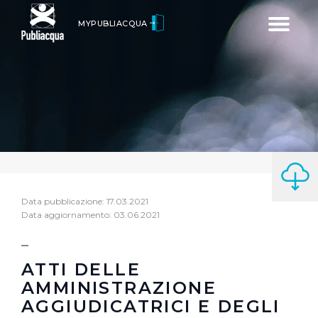
Toggle
MYPUBLIACQUA
navigatio
Data pubblicazione: 17.03.2021
Data aggiornamento: 03.06.2021
ATTI DELLE
AMMINISTRAZIONE
AGGIUDICATRICI E DEGLI