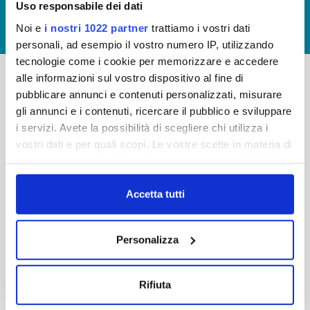
Uso responsabile dei dati
GIUDICA IL SERVIZIO
Noi e
i nostri 1022 partner
trattiamo i vostri dati
LAVORA CON NOI
personali, ad esempio il vostro numero IP, utilizzando
tecnologie come i cookie per memorizzare e accedere
alle informazioni sul vostro dispositivo al fine di
pubblicare annunci e contenuti personalizzati, misurare
-
-
gli annunci e i contenuti, ricercare il pubblico e sviluppare
Publiacqua S.p.A
FAQ
i servizi. Avete la possibilità di scegliere chi utilizza i
Via Villamagna 90/c -
vostri dati e per quali scopi. Le vostre scelte in materia di
PRIVACY POLICY
50126 Fi
privacy sono applicabili solo su questa proprietà digitale
Tel. +39 055688903
NOTE LEGALI
in cui avete effettuato le vostre scelte. È possibile
Fax. +39 0556862495
COOKIE
modificare o revocare il proprio consenso in qualsiasi
Accetta tutti
-
momento dalla Dichiarazione sui cookie o facendo clic
WHISTLEBLOWING
Cap. Soc. 150.280.056,72
sull'icona di attivazione della privacy.
CREDITS
Personalizza
i.v.
Reg Imprese Firenze
Con il tuo consenso, vorremmo anche:
C.F. e P.I. 05040110487
raccogliere informazioni sulla tua posizione
Rifiuta
R.E.A. 514782
geografica, con un'approssimazione di qualche